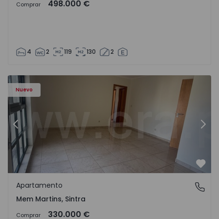
498.000 €
Comprar
4
2
119
130
2
8416 - 15
Apartamento T3 Sintra, Algueirão-Mem Martins - 1528416
Ap
Nuevo
Anterior
Sigu
Favo
Apartamento
Mem Martins, Sintra
Mem Martins, Sintra
330.000 €
Comprar