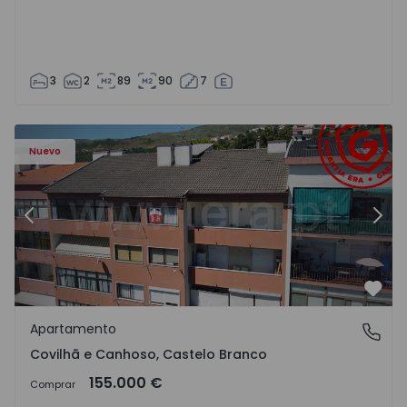
3
2
89
90
7
 - 18
Apartamento T2 Covilhã, Covilhã e Canhoso - 1497806 - 1
Ap
Nuevo
Anterior
Sigu
Favo
Apartamento
Covilhã e Canhoso, Castelo Branco
Covilhã e Canhoso, Castelo Branco
155.000 €
Comprar