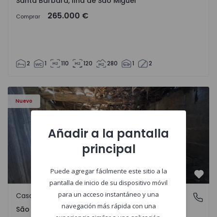
Santa Bárbara, Ilha de São Miguel
265.000 €
Comprar
2
1
110
120
280
1
2
Casa Vila Real, São Tomé do Castelo e Justes - 1575189 - 1
Nuevo
Añadir a la pantalla
principal
Puede agregar fácilmente este sitio a la
Favo
pantalla de inicio de su dispositivo móvil
para un acceso instantáneo y una
Casa de Campo
São Tomé do Castelo e Justes, Vila Real
navegación más rápida con una
São Tomé do Castelo e Justes, Vila Real