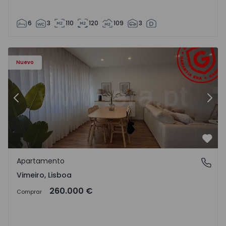
6
3
110
120
109
3
Apartamento T1 Lourinhã, Vimeiro - 1575406 - 1
Ap
Nuevo
Anterior
Sigu
Favo
Apartamento
Vimeiro, Lisboa
Vimeiro, Lisboa
260.000 €
Comprar