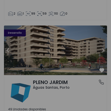
2
1
99
59
110
0
PLENO JARDIM - 3
P
Desarrollo
Anterior
Sigu
Favo
PLENO JARDIM
Águas Santas, Porto
Águas Santas, Porto
49 Unidades disponibles