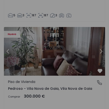
5
3
187
187
3
ezelo - 1575635 - 12
Piso de Vivienda T6 Vila Nova de Gaia, Pedroso e Seixezelo
Pi
Nuevo
Anterior
Sigu
Favo
Piso de Vivienda
Pedroso - Vila Nova de Gaia, Vila Nova de Gaia
Pedroso - Vila Nova de Gaia, Vila Nova de Gaia
300.000 €
Comprar