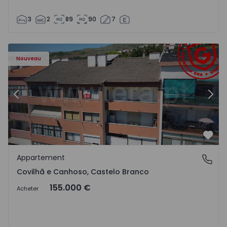
3
2
89
90
7
 - 18
Appartement T2 Covilhã, Covilhã e Canhoso - 1497806 - 1
Ap
Nouveau
Précédent
Suiv
Préf
Appartement
Covilhã e Canhoso, Castelo Branco
Covilhã e Canhoso, Castelo Branco
155.000 €
Acheter