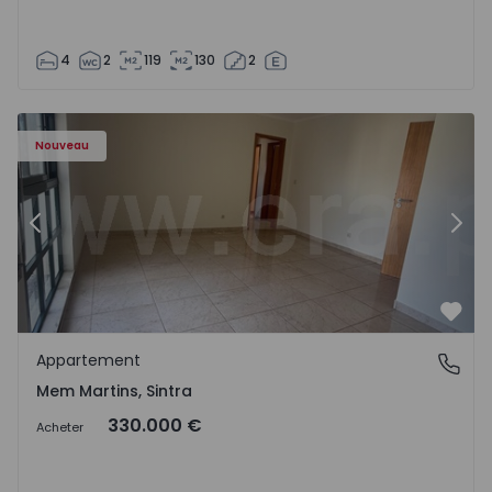
4
2
119
130
2
8416 - 15
Appartement T3 Sintra, Algueirão-Mem Martins - 1528416
Ap
Nouveau
Précédent
Suiv
Préf
Appartement
Mem Martins, Sintra
Mem Martins, Sintra
330.000 €
Acheter