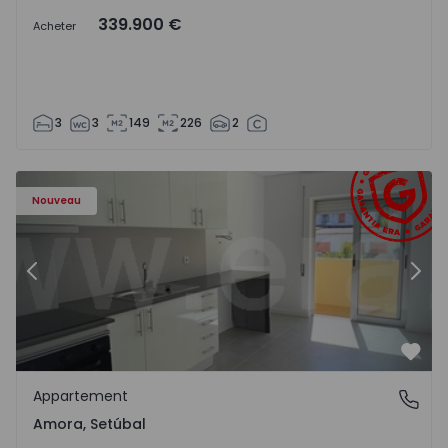
339.900 €
Acheter
3
3
149
226
2
Appartement T2 Seixal, Amora - 1575805 - 8
Ap
Nouveau
Précédent
Suiv
Préf
Appartement
Amora, Setúbal
Amora, Setúbal