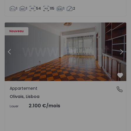
1
1
54
115
1
2
Appartement T5 Lisboa, Olivais - 1575717 - 6
Ap
Nouveau
Précédent
Suiv
Préf
Appartement
Olivais, Lisboa
Olivais, Lisboa
2.100 €
/mois
Louer