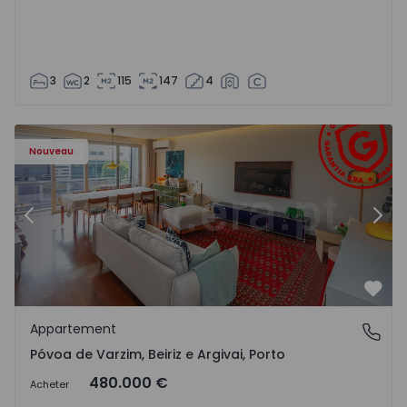
3
2
115
147
4
riz e Argivai - 1574602 - 20
Appartement T3 Póvoa de Varzim, Póvoa de Varzim, Beiriz 
Ap
Nouveau
Précédent
Suiv
Préf
Appartement
Póvoa de Varzim, Beiriz e Argivai, Porto
Póvoa de Varzim, Beiriz e Argivai, Porto
480.000 €
Acheter