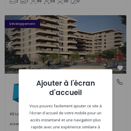
2
1
99
59
110
0
PLENO JARDIM - 3
P
Développement
Précédent
Suiv
Préf
PLENO JARDIM
Ajouter à l'écran
Águas Santas, Porto
Águas Santas, Porto
d'accueil
Vous pouvez facilement ajouter ce site à
l'écran d'accueil de votre mobile pour un
49 Lots disponibles
accès instantané et une navigation plus
242.000 €
Acheter
à partir de
rapide avec une expérience similaire à