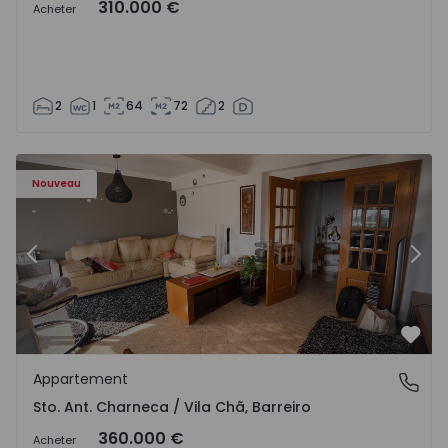
310.000 €
Acheter
2
1
64
72
2
ã - 1573477 - 14
Appartement T3 Barreiro, Sto. Ant. Charneca / Vila Chã - 
Ap
Nouveau
Précédent
Suiv
Préf
Appartement
Sto. Ant. Charneca / Vila Chã, Barreiro
Sto. Ant. Charneca / Vila Chã, Barreiro
360.000 €
Acheter