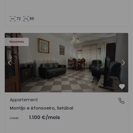
72
85
603 - 1
Appartement T2 Montijo, Montijo e Afonsoeiro - 1575603 
Ap
Nouveau
Précédent
Suiv
Préf
Appartement
Montijo e Afonsoeiro, Setúbal
Montijo e Afonsoeiro, Setúbal
1.100 €
/mois
Louer