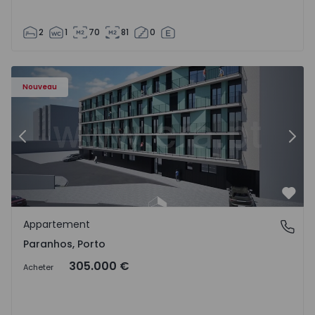
2
1
70
81
0
Appartement T1 Porto, Paranhos - 1575706 - 8
Ap
Nouveau
Précédent
Suiv
Préf
Appartement
Paranhos, Porto
Paranhos, Porto
305.000 €
Acheter