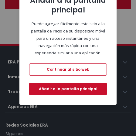
Añadir a la pantalla
Encontrar inmuebles
principal
Puede agregar fácilmente este sitio a la
pantalla de inicio de su dispositivo móvil
Ventajas
para un acceso instantáneo y una
navegación más rápida con una
experiencia similar a una aplicación.
ERA Portugal
Continuar al sitio web
Inmuebles
Añadir a la pantalla principal
Trabaja con nosotros
Agencias ERA
Redes Sociales ERA
Síguenos: