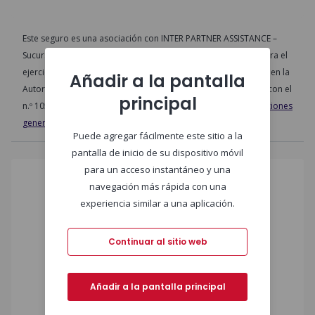
Este seguro es una asociación con INTER PARTNER ASSISTANCE –
Sucursal Portuguesa, una compañía de seguros autorizada para el
ejercicio de la actividad aseguradora en Portugal y registrada en la
Añadir a la pantalla
Autoridad de Supervisión de Seguros y Fondos de Pensiones con el
principal
n.º 1056.
Esta información no dispensa de consultar
las condiciones
generales del seguro
.
Puede agregar fácilmente este sitio a la
pantalla de inicio de su dispositivo móvil
para un acceso instantáneo y una
navegación más rápida con una
experiencia similar a una aplicación.
Continuar al sitio web
Añadir a la pantalla principal