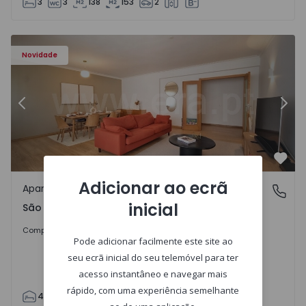
3
3
138
153
2
57885 - 20
Apartamento T4 Cascais, São Domingos de Rana - 1557885
Ap
Novidade
Anterior
Segu
Favo
Adicionar ao ecrã
Apartamento
São Domingos de Rana, Lisboa
inicial
São Domingos de Rana, Lisboa
498.000 €
Comprar
Pode adicionar facilmente este site ao
seu ecrã inicial do seu telemóvel para ter
acesso instantâneo e navegar mais
rápido, com uma experiência semelhante
4
2
119
130
2