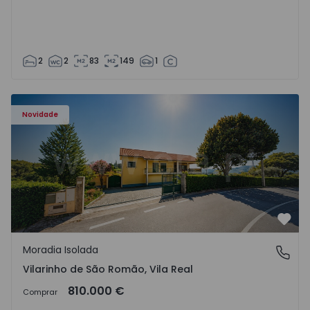
2
2
83
149
1
Moradia Isolada T3 Sabrosa, Vilarinho de São Romão - 15
Novidade
Favo
Moradia Isolada
Vilarinho de São Romão, Vila Real
Vilarinho de São Romão, Vila Real
810.000 €
Comprar