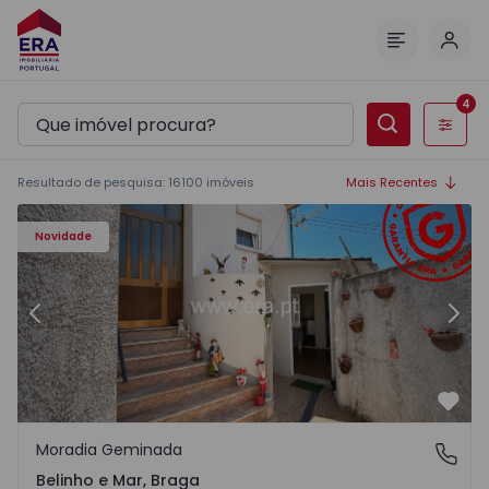
Inic
Menu
4
Filtros
Resultado de pesquisa
:
16100
imóveis
Mais Recentes
50427 - 12
Moradia Geminada T2 Esposende, Belinho e Mar - 155042
Mo
Novidade
Anterior
Segu
Favo
Moradia Geminada
Belinho e Mar, Braga
Belinho e Mar, Braga