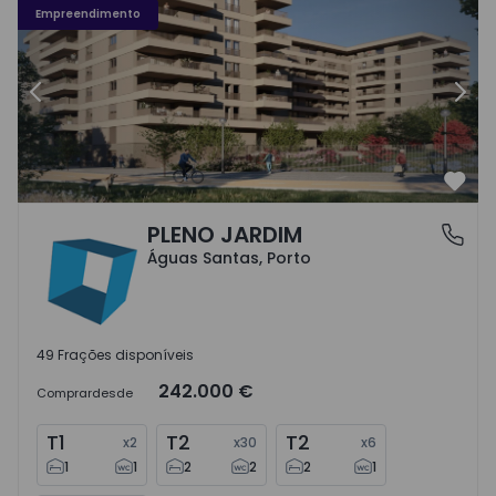
Empreendimento
Anterior
Segu
Favo
PLENO JARDIM
Águas Santas, Porto
Águas Santas, Porto
49 Frações disponíveis
242.000 €
Comprar
desde
T1
T2
T2
x
2
x
30
x
6
1
1
2
2
2
1