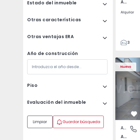
Av. Boavista, Porto
Estado del inmueble
Alquilar
Otras características
Otras ventajas ERA
3
2
Año de construcción
132
Apartamento T2 Porto,
Apartament
142
Nuevo
2
3
Piso
Evaluación del inmueble
Fa
Limpiar
Guardar búsqueda
Apartamento
Av. Boav
Av. Boavista, Porto