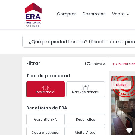
Mapa
Comprar
Desarrollos
Venta
Filtrar
872
imóveis
Ocultar filt
Tipo de propiedad
Apartamento T3 Maia,
Apartament
Nuevo
Residencial
Não Residencial
Beneficios de ERA
Garantía ERA
Desarrollos
Casa a estrenar
Visita Virtual
Fa