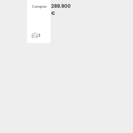
288.900
Comprar
€
2
2
305
305
2