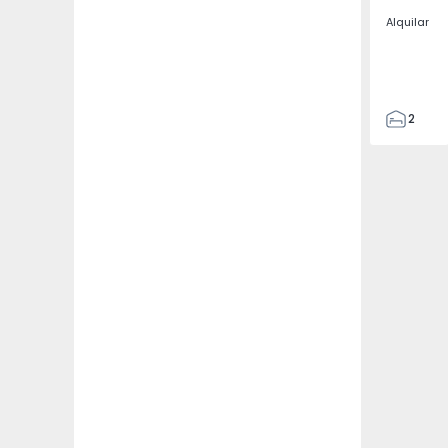
Alquilar
2
2
67
109
2
5