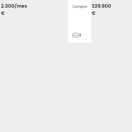
2.300
/mes
329.900
Comprar
€
€
3
2
305
305
2