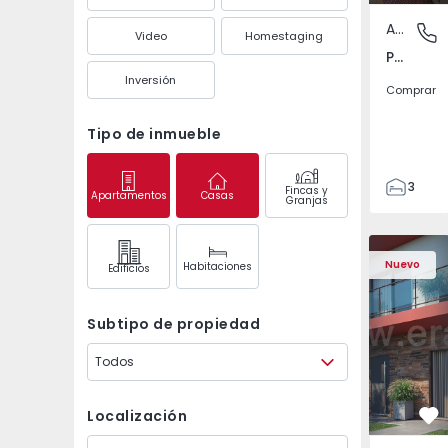
Apartamento
Pedrouç
Video
Homestaging
Pedrouços, Porto
Inversión
Comprar
Tipo de inmueble
3
Fincas y
Apartamentos
Casas
Granjas
1
105
122
Nuevo
Habitaciones
Edifícios
1
-1
Subtipo de propiedad
Todos
Localización
Fa