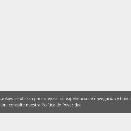
cookies se utilizan para mejorar su experiencia de navegación y brinda
ión, consulte nuestra
Política de Privacidad
1
2
3
4
5
...
1076
Anterior
Siguient