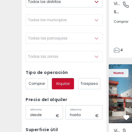
Todos los distritos
Vivienda Pareada
São Joã
São João das Lampas e Terrugem, Lisboa
Todos los municipios
Comprar
Todas las parroquias
4
Todas las zonas
3
135
Vivienda Pareada T4 
Vivienda P
193
Tipo de operación
Nuevo
240
Comprar
Alquilar
Traspaso
2
Precio del alquiler
Mínimo
Máximo
Fa
Superficie útil
Vivienda Pareada
São Joã