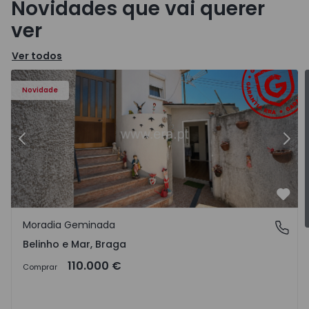
Novidades que vai querer
ver
Ver todos
Novidade
sende, Belinho e Mar - 1550427 - 12
Anterior
Moradia Geminada T2 Esposend
Terreno Urbano Albergaria
Segu
Favo
Moradia Geminada
Belinho e Mar, Braga
Belinho e Mar, Braga
110.000 €
Comprar