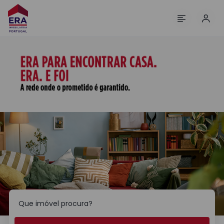
Inic
Menu
Esta é a sua ERA. A rede imobiliária mais eficiente em Portug
Localização
Pesquisar
Que imóvel procura?