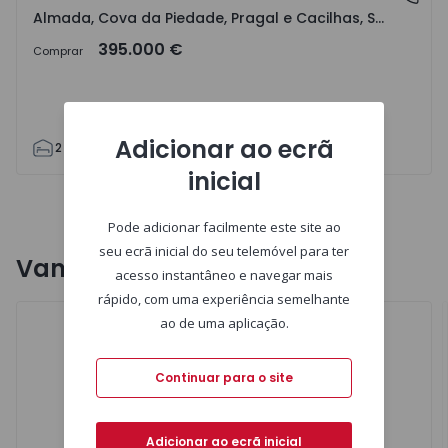
Almada, Cova da Piedade, Pragal e Cacilhas, Setúbal
395.000 €
Comprar
Adicionar ao ecrã
2
2
70
85
0
0
inicial
Anterior
Seguinte
Pode adicionar facilmente este site ao
seu ecrã inicial do seu telemóvel para ter
Vantagens ERA
Ver todas
acesso instantâneo e navegar mais
rápido, com uma experiência semelhante
ao de uma aplicação.
Continuar para o site
Adicionar ao ecrã inicial