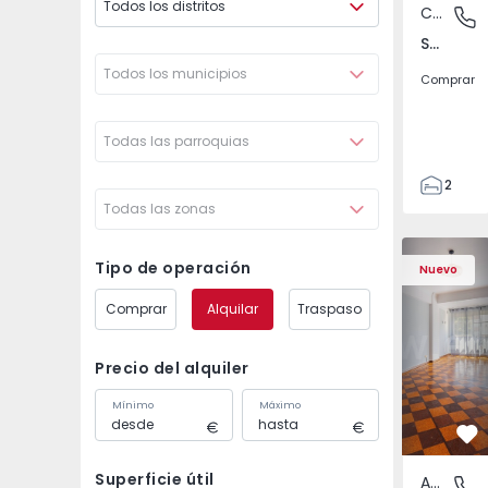
Todos los distritos
Casa
Santa Bá
Santa Bárbara, Ilha de São Miguel
Todos los municipios
Comprar
Todas las parroquias
2
Todas las zonas
1
110
Apartamento T5 Lisboa
Apartament
120
Tipo de operación
Nuevo
280
Comprar
Alquilar
Traspaso
1
2
Precio del alquiler
Mínimo
Máximo
Fa
Superficie útil
Apartamento
Olivais,