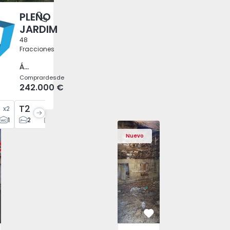
PLENO
antas, Porto
JARDIM
48
Fracciones
Águas Santas, Porto
Comprar
desde
242.000 €
T2
T2
T3
x
2
x
30
x
6
x
10
1
2
2
2
1
3
2
a, Santa Bárbara - 1575125 - 13
nta Delgada, Santa Bárbara - 1575125 - 1
Casa T2 Ponta Delgada, Santa Bárbara - 1575125 - 2
Casa T2 Ponta Delgada, Santa Bárbara - 1575125
Casa T2 Ponta Delgada, Santa Bárbara
Casa Vila Real, São Tomé do C
Casa T2 Ponta Delgada, Sa
Casa T2 Ponta D
Casa 
Nuevo
vorito
Favorito