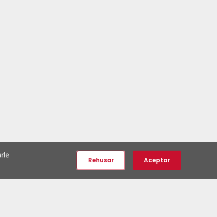
rle
Rehusar
Aceptar
e