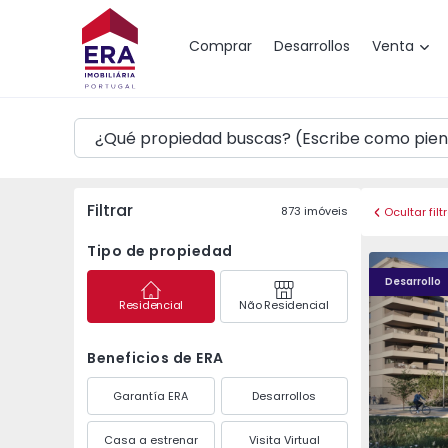
Mapa
Comprar
Desarrollos
Venta
Filtrar
873
imóveis
Ocultar filt
Tipo de propiedad
PLENO JARDIM - 4
PLENO JAR
Desarrollo
Residencial
Não Residencial
Beneficios de ERA
Garantía ERA
Desarrollos
Casa a estrenar
Visita Virtual