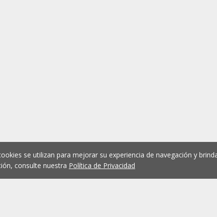
cookies se utilizan para mejorar su experiencia de navegación y brinda
ión, consulte nuestra
Política de Privacidad
1
2
3
4
5
...
1074
Anterior
Siguient