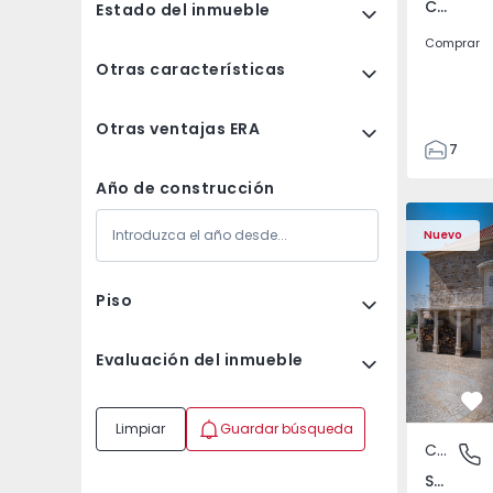
Currelos, Papízios e Sobral, Viseu
Estado del inmueble
Comprar
Otras características
Otras ventajas ERA
7
3
Año de construcción
122
Casa T4 Sabugal, Sou
Casa T4 Sa
186
Nuevo
2673
1
Piso
Evaluación del inmueble
Fa
Limpiar
Guardar búsqueda
Casa
Souto, 
Souto, Guarda