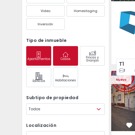
Águas S
Video
Homestaging
Inversión
Tipo de inmueble
Fincas y
Apartamentos
Casas
Granjas
T1
1
Casa T2 Ponta Delgad
Casa T2 Po
Nuevo
Habitaciones
Edifícios
Subtipo de propiedad
Todos
Localización
Fa