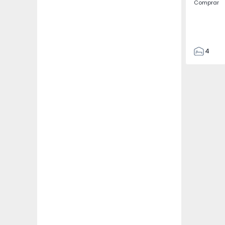
Comprar
4
4
187
382
1493
2