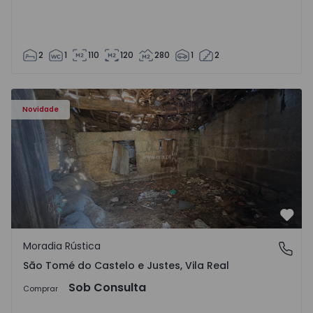
2
1
110
120
280
1
2
Moradia Vila Real, São Tomé do Castelo e Justes - 1575189
Novidade
Favo
Moradia Rústica
São Tomé do Castelo e Justes, Vila Real
São Tomé do Castelo e Justes, Vila Real
Sob Consulta
Comprar