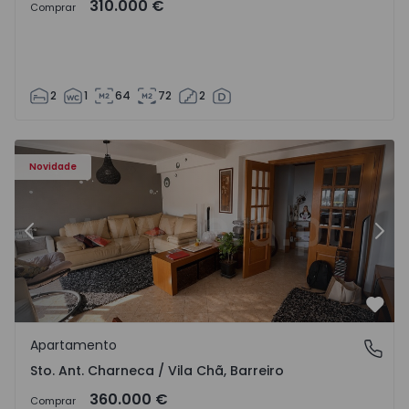
310.000 €
Comprar
2
1
64
72
2
ã - 1573477 - 14
Apartamento T3 Barreiro, Sto. Ant. Charneca / Vila Chã - 
Ap
Novidade
Anterior
Segu
Favo
Apartamento
Sto. Ant. Charneca / Vila Chã, Barreiro
Sto. Ant. Charneca / Vila Chã, Barreiro
360.000 €
Comprar