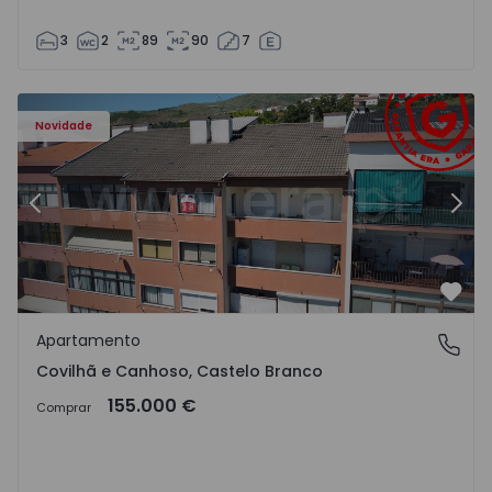
3
2
89
90
7
 - 18
Apartamento T2 Covilhã, Covilhã e Canhoso - 1497806 - 1
Ap
Novidade
Anterior
Segu
Favo
Apartamento
Covilhã e Canhoso, Castelo Branco
Covilhã e Canhoso, Castelo Branco
155.000 €
Comprar