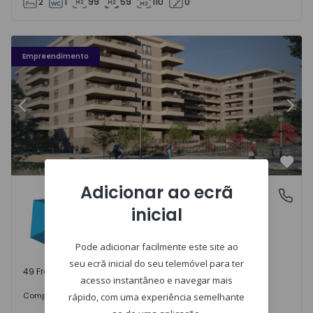
2
1
99
59
110
0
Fachada PLENO JARDIM - 3
Fa
Empreendimento
Anterior
Segu
Favo
Adicionar ao ecrã
PLENO JARDIM
Águas Santas, Porto
inicial
Águas Santas, Porto
Pode adicionar facilmente este site ao
seu ecrã inicial do seu telemóvel para ter
49 Frações disponíveis
acesso instantâneo e navegar mais
242.000 €
Comprar
desde
rápido, com uma experiência semelhante