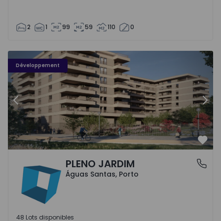
2
1
99
59
110
0
PLENO JARDIM - 3
P
Développement
Précédent
Suiv
Préf
PLENO JARDIM
Águas Santas, Porto
Águas Santas, Porto
48 Lots disponibles