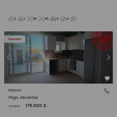
2
1
85
85
0
4
Maison T2 Abrantes, Pego - 1575171 - 9
Ma
Nouveau
Précédent
Suiv
Préf
Maison
Pego, Abrantes
Pego, Abrantes
175.000 €
Acheter