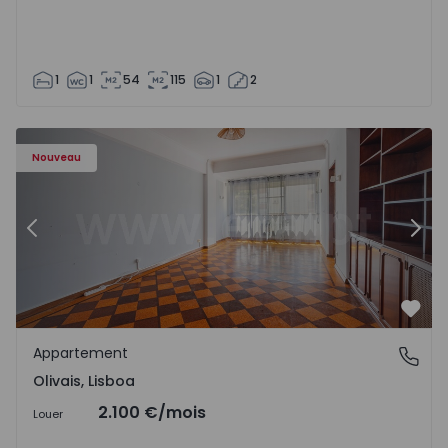
1
1
54
115
1
2
Appartement T5 Lisboa, Olivais - 1575717 - 6
Ap
Nouveau
Précédent
Suiv
Préf
Appartement
Olivais, Lisboa
Olivais, Lisboa
2.100 €
/mois
Louer