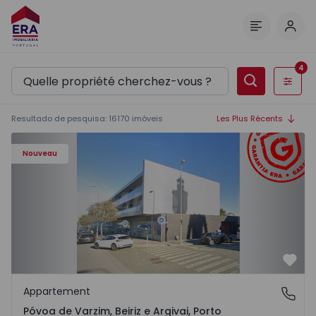
Comm
Menu
4
Filtres
Resultado de pesquisa
:
16170
imóveis
Les Plus Récents
Appartement T3 Póvoa de Varzim, Póvoa de Varzim, Beiriz 
Nouveau
Préf
Appartement
Póvoa de Varzim, Beiriz e Argivai, Porto
Póvoa de Varzim, Beiriz e Argivai, Porto