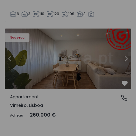
6
3
110
120
109
3
Appartement T1 Lourinhã, Vimeiro - 1575406 - 1
Ap
Nouveau
Précédent
Suiv
Préf
Appartement
Vimeiro, Lisboa
Vimeiro, Lisboa
260.000 €
Acheter