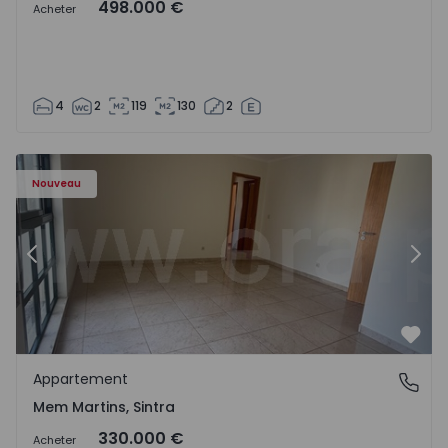
498.000 €
Acheter
4
2
119
130
2
8416 - 15
Appartement T3 Sintra, Algueirão-Mem Martins - 1528416
Ap
Nouveau
Précédent
Suiv
Préf
Appartement
Mem Martins, Sintra
Mem Martins, Sintra
330.000 €
Acheter