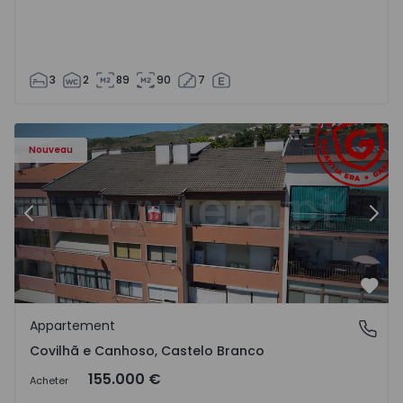
3
2
89
90
7
 - 18
Appartement T2 Covilhã, Covilhã e Canhoso - 1497806 - 1
Ap
Nouveau
Précédent
Suiv
Préf
Appartement
Covilhã e Canhoso, Castelo Branco
Covilhã e Canhoso, Castelo Branco
155.000 €
Acheter