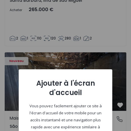
Santa Bárbara, Ilha de São Miguel
265.000 €
Acheter
2
1
110
120
280
1
2
Maison Vila Real, São Tomé do Castelo e Justes - 1575189 
Nouveau
Ajouter à l'écran
d'accueil
Vous pouvez facilement ajouter ce site à
Préf
l'écran d'accueil de votre mobile pour un
Maison Rurale
São Tomé do Castelo e Justes, Vila Real
accès instantané et une navigation plus
São Tomé do Castelo e Justes, Vila Real
rapide avec une expérience similaire à