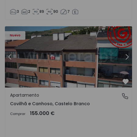
3
2
89
90
7
 - 18
Apartamento T2 Covilhã, Covilhã e Canhoso - 1497806 - 1
Ap
Nuevo
Anterior
Sigu
Favo
Apartamento
Covilhã e Canhoso, Castelo Branco
Covilhã e Canhoso, Castelo Branco
155.000 €
Comprar