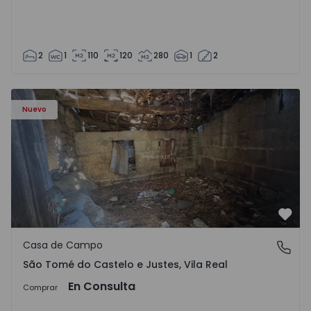
2
1
110
120
280
1
2
Casa Vila Real, São Tomé do Castelo e Justes - 1575189 - 1
Nuevo
Favo
Casa de Campo
São Tomé do Castelo e Justes, Vila Real
São Tomé do Castelo e Justes, Vila Real
En Consulta
Comprar