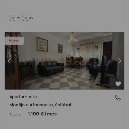
72
85
603 - 1
Apartamento T2 Montijo, Montijo e Afonsoeiro - 1575603 
Ap
Nuevo
Anterior
Sigu
Favo
Apartamento
Montijo e Afonsoeiro, Setúbal
Montijo e Afonsoeiro, Setúbal
1.100 €
/mes
Alquilar