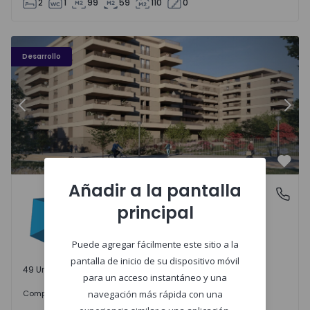
2
1
99
59
110
0
PLENO JARDIM - 3
P
Desarrollo
Anterior
Sigu
Favo
Añadir a la pantalla
PLENO JARDIM
Águas Santas, Porto
principal
Águas Santas, Porto
Puede agregar fácilmente este sitio a la
pantalla de inicio de su dispositivo móvil
49 Unidades disponibles
para un acceso instantáneo y una
242.000 €
Comprar
desde
navegación más rápida con una