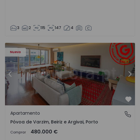
3
2
115
147
4
riz e Argivai - 1574602 - 20
Apartamento T3 Póvoa de Varzim, Póvoa de Varzim, Beiriz 
Ap
Nuevo
Anterior
Sigu
Favo
Apartamento
Póvoa de Varzim, Beiriz e Argivai, Porto
Póvoa de Varzim, Beiriz e Argivai, Porto
480.000 €
Comprar