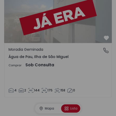
Favo
Moradia Geminada
Água de Pau, Ilha de São Miguel
Água de Pau, Ilha de São Miguel
Sob Consulta
Comprar
4
2
144
175
158
0
Mapa
Lista