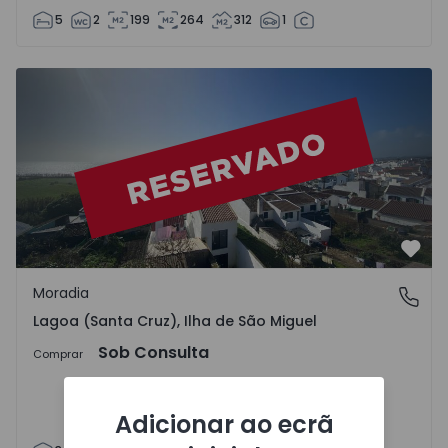
5
2
199
264
312
1
IMG4218_20260212200751752.heic Moradia T3 Lagoa (São M
Favo
Moradia
Lagoa (Santa Cruz), Ilha de São Miguel
Lagoa (Santa Cruz), Ilha de São Miguel
Sob Consulta
Comprar
Adicionar ao ecrã