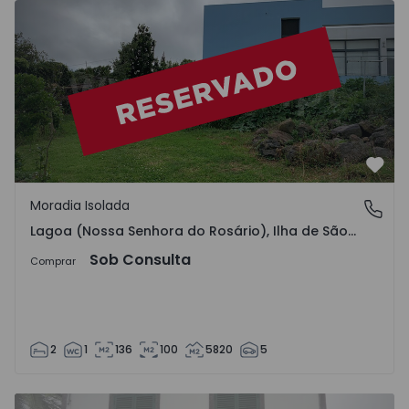
Moradia Isolada T2 Lagoa (São Miguel), Lagoa - 1178723 
Favo
Moradia Isolada
Lagoa (Nossa Senhora do Rosário), Ilha de São Miguel
Lagoa (Nossa Senhora do Rosário), Ilha de São Miguel
Sob Consulta
Comprar
2
1
136
100
5820
5
Moradia T3 Lagoa (São Miguel), Lagoa - 692890 - 1