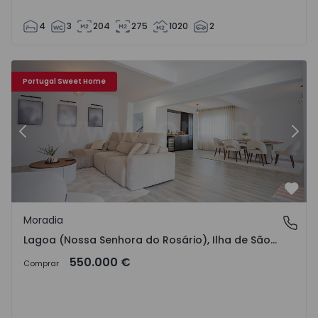
4
3
204
275
1020
2
a do Rosário) - 1541239 - 32
Moradia T5 Lagoa (São Miguel), Lagoa (Nossa Senhora do
Mo
Portugal Sweet Home
Anterior
Segu
Favo
Moradia
Lagoa (Nossa Senhora do Rosário), Ilha de São Miguel
Lagoa (Nossa Senhora do Rosário), Ilha de São Miguel
550.000 €
Comprar