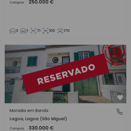
250.000 €
Comprar
3
1
71
100
170
Moradia em Banda T3 Lagoa (São Miguel), Lagoa - 155227
Favo
Moradia em Banda
Lagoa, Lagoa (São Miguel)
Lagoa, Lagoa (São Miguel)
330.000 €
Comprar