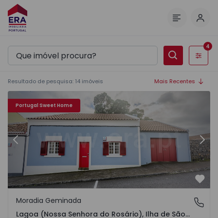
Inic
Menu
4
Filtros
Resultado de pesquisa
:
14
imóveis
Mais Recentes
Portugal Sweet Home
Anterior
Segu
Favo
Moradia Geminada
Lagoa (Nossa Senhora do Rosário), Ilha de São Miguel
Lagoa (Nossa Senhora do Rosário), Ilha de São Miguel