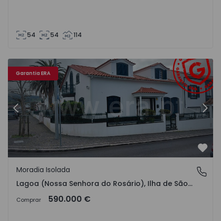
54
54
114
Moradia T6 Lagoa (São Miguel), Lagoa - 1549457 - 1
Mo
Garantia ERA
Anterior
Segu
Favo
Moradia Isolada
Lagoa (Nossa Senhora do Rosário), Ilha de São Miguel
Lagoa (Nossa Senhora do Rosário), Ilha de São Miguel
590.000 €
Comprar