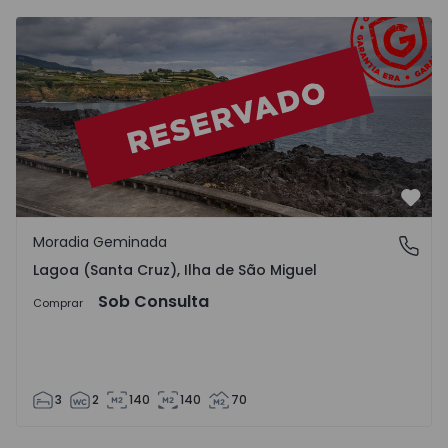
Moradia Geminada T3 Lagoa (São Miguel), Lagoa - 126952
Favo
Moradia Geminada
Lagoa (Santa Cruz), Ilha de São Miguel
Lagoa (Santa Cruz), Ilha de São Miguel
Sob Consulta
Comprar
3
2
140
140
70