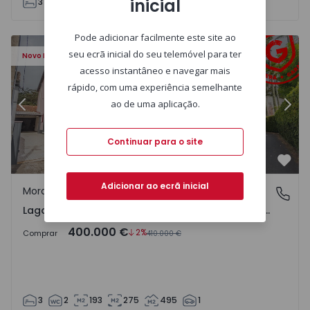
inicial
3
1
82
183
314
Pode adicionar facilmente este site ao
a do Rosário) - 1507023 - 36
Moradia T3 Lagoa (São Miguel), Lagoa (Nossa Senhora do
Mo
seu ecrã inicial do seu telemóvel para ter
Novo Preço
acesso instantâneo e navegar mais
rápido, com uma experiência semelhante
ao de uma aplicação.
Anterior
Segu
Continuar para o site
Favo
Adicionar ao ecrã inicial
Moradia
Lagoa (Nossa Senhora do Rosário), Ilha de São Miguel
Lagoa (Nossa Senhora do Rosário), Ilha de São Miguel
400.000 €
2%
Comprar
410.000 €
3
2
193
275
495
1