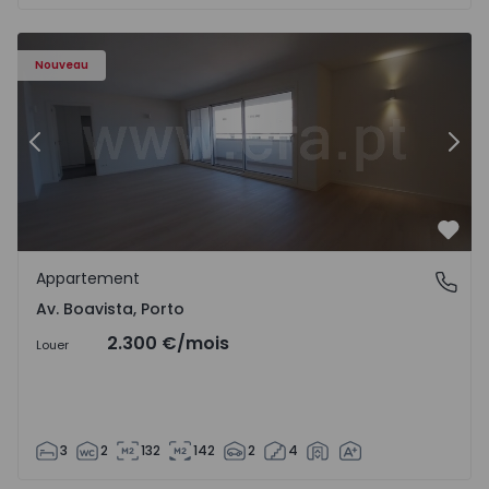
Appartement T3 Porto, Av. Boavista - 1575472 - 5
Ap
Nouveau
Précédent
Suiv
Préf
Appartement
Av. Boavista, Porto
Av. Boavista, Porto
2.300 €
/mois
Louer
3
2
132
142
2
4