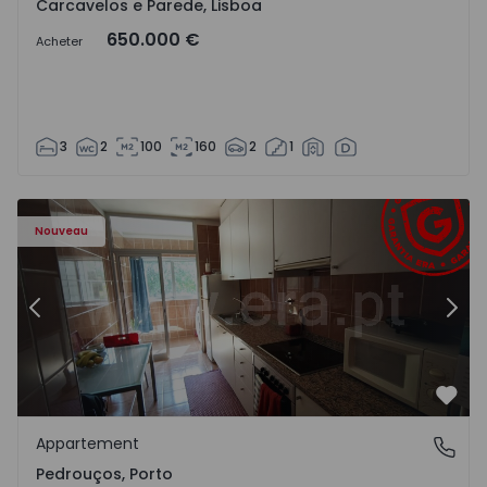
Carcavelos e Parede, Lisboa
650.000 €
Acheter
3
2
100
160
2
1
Appartement T3 Maia, Pedrouços - 1575536 - 9
Ap
Nouveau
Précédent
Suiv
Préf
Appartement
Pedrouços, Porto
Pedrouços, Porto