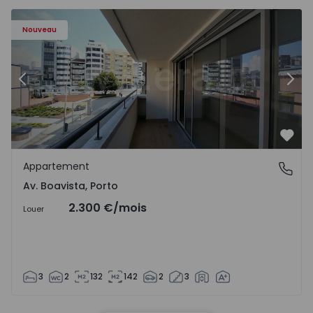
Appartement T2 Porto, Av. Boavista - 1575454 - 7
Ap
Nouveau
Précédent
Suiv
Préf
Appartement
Av. Boavista, Porto
Av. Boavista, Porto
2.300 €
/mois
Louer
3
2
132
142
2
3