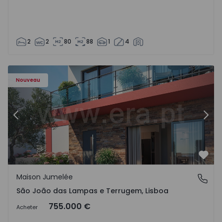
2
2
80
88
1
4
Nouveau
Précédent
Suiv
Préf
Maison Jumelée
São João das Lampas e Terrugem, Lisboa
São João das Lampas e Terrugem, Lisboa
755.000 €
Acheter