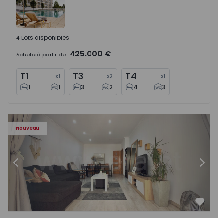
4 Lots disponibles
425.000 €
Acheter
à partir de
T1
T3
T4
x
1
x
2
x
1
1
1
3
2
4
3
Appartement T2 Moita, Alhos Vedros - 1572464 - 1
Ap
Nouveau
Précédent
Suiv
Préf