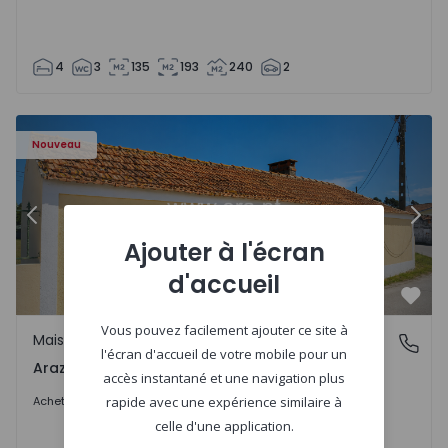
4
3
135
193
240
2
 1571670 - 27
Maison T1 com Terrain Montemor-o-Velho, Arazede - 157
Ma
Nouveau
Précédent
Suiv
Ajouter à l'écran
d'accueil
Préf
Vous pouvez facilement ajouter ce site à
Maison
Arazede, Coimbra
l'écran d'accueil de votre mobile pour un
Arazede, Coimbra
accès instantané et une navigation plus
120.000 €
Acheter
rapide avec une expérience similaire à
celle d'une application.