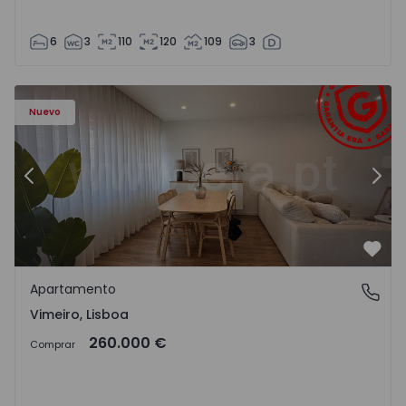
6
3
110
120
109
3
Apartamento T1 Lourinhã, Vimeiro - 1575406 - 1
Ap
Nuevo
Anterior
Sigu
Favo
Apartamento
Vimeiro, Lisboa
Vimeiro, Lisboa
260.000 €
Comprar