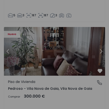
5
3
187
187
3
ezelo - 1575635 - 12
Piso de Vivienda T6 Vila Nova de Gaia, Pedroso e Seixezelo
Pi
Nuevo
Anterior
Sigu
Favo
Piso de Vivienda
Pedroso - Vila Nova de Gaia, Vila Nova de Gaia
Pedroso - Vila Nova de Gaia, Vila Nova de Gaia
300.000 €
Comprar