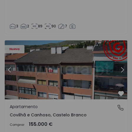
3
2
89
90
7
 - 18
Apartamento T2 Covilhã, Covilhã e Canhoso - 1497806 - 1
Ap
Nuevo
Anterior
Sigu
Favo
Apartamento
Covilhã e Canhoso, Castelo Branco
Covilhã e Canhoso, Castelo Branco
155.000 €
Comprar