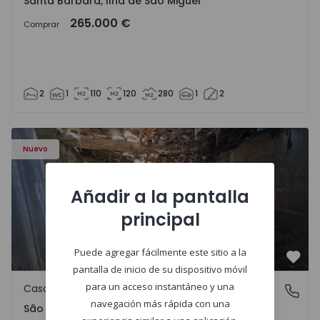
Santa Bárbara, Ilha de São Miguel
265.000 €
Comprar
2
1
110
120
280
1
2
Casa Vila Real, São Tomé do Castelo e Justes - 1575189 - 1
Nuevo
Añadir a la pantalla
principal
Puede agregar fácilmente este sitio a la
Favo
pantalla de inicio de su dispositivo móvil
para un acceso instantáneo y una
Casa de Campo
São Tomé do Castelo e Justes, Vila Real
navegación más rápida con una
São Tomé do Castelo e Justes, Vila Real