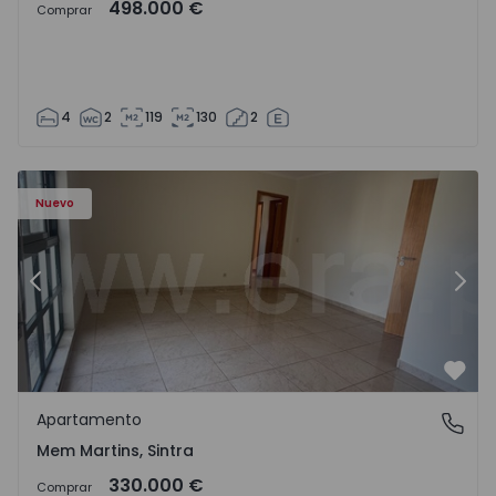
498.000 €
Comprar
4
2
119
130
2
8416 - 15
Apartamento T3 Sintra, Algueirão-Mem Martins - 1528416
Ap
Nuevo
Anterior
Sigu
Favo
Apartamento
Mem Martins, Sintra
Mem Martins, Sintra
330.000 €
Comprar