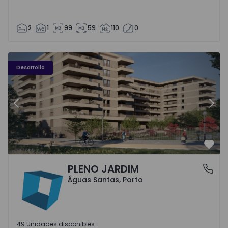
2
1
99
59
110
0
PLENO JARDIM - 3
P
Desarrollo
Anterior
Sigu
Favo
PLENO JARDIM
Águas Santas, Porto
Águas Santas, Porto
49 Unidades disponibles