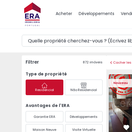
Carte
Acheter
Développements
Vend
Filtrer
872
imóveis
Cacher les 
Type de propriété
Appartement T3 Maia,
Appartemen
Nouveau
Residencial
Não Residencial
Avantages de l'ERA
Garantie ERA
Développements
Maison Neuve
Visite Virtuelle
Pr