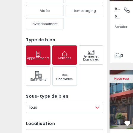
Appartement
Pedrouç
Vidéo
Homestaging
Pedrouços, Porto
Investissement
Acheter
Type de bien
3
Fermes et
Appartements
Maisons
Domaines
1
105
122
Nouveau
Chambres
Bâtiments
1
-1
Sous-type de bien
Tous
Localisation
Pr