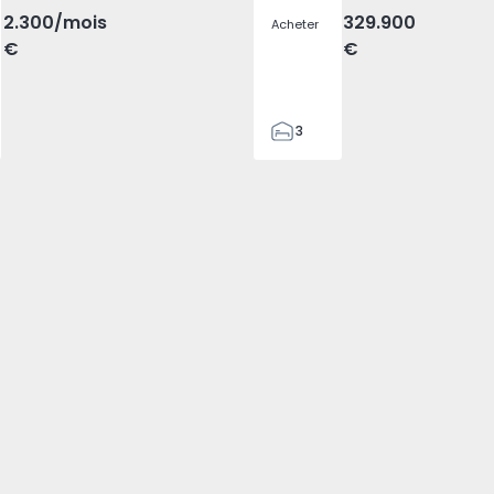
2.300
/mois
329.900
Acheter
€
€
3
2
305
305
2