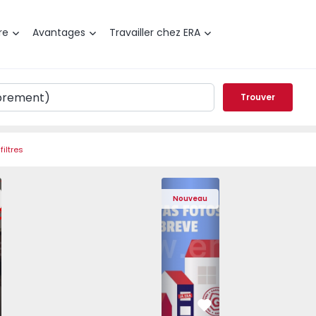
re
Avantages
Travailler chez ERA
Trouver
filtres
 Pedrouços - 1575536 - 7
t T3 Maia, Pedrouços - 1575536 - 9
Appartement T3 Maia, Pedrouços - 1575536 - 8
Appartement T3 Maia, Pedrouços - 1575536 - 12
Appartement T3 Maia, Pedrouços - 15
Appartement T3 Porto, Camp
Appartement T3 Maia, Pedr
Appartement T3 
Appa
Nouveau
éféré
Préféré