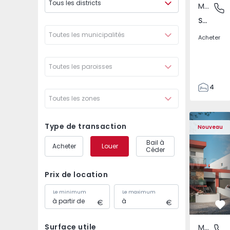
Tous les districts
Maison Jumelée
São Joã
São João das Lampas e Terrugem, Lisboa
Toutes les municipalités
Acheter
Toutes les paroisses
4
Toutes les zones
3
135
Maison Jumelée T4 co
Maison Ju
193
Type de transaction
Nouveau
240
Bail à
Acheter
Louer
2
Céder
Prix de location
Le minimum
Le maximum
Pr
Surface utile
Maison Jumelée
São Joã