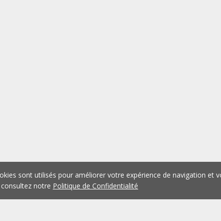
okies sont utilisés pour améliorer votre expérience de navigation et v
 consultez notre
Politique de Confidentialité
1
2
3
4
5
...
1076