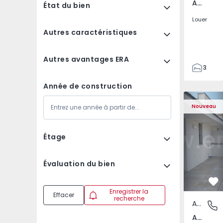
Av. Boavista, Porto
État du bien
Louer
Autres caractéristiques
Autres avantages ERA
3
2
Année de construction
132
Appartement T2 Porto,
Appartemen
142
Nouveau
2
3
Étage
Évaluation du bien
Pr
Enregistrer la
Effacer
recherche
Appartement
Av. Boav
Av. Boavista, Porto