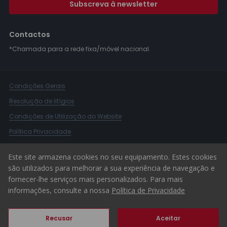
Subscreva à newsletter
Contactos
*Chamada para a rede fixa/móvel nacional.
Condições Gerais
Resolução de litígios
Condições de Utilização do Website
Política Privacidade
Livro Reclamações
Este site armazena cookies no seu equipamento. Estes cookies
Canal de Denúncias
são utilizados para melhorar a sua experiência de navegação e
fornecer-lhe serviços mais personalizados. Para mais
© 2026 ERA Portugal
informações, consulte a nossa
Política de Privacidade
Recusar
Aceitar