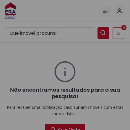
Inic
Menu
4
Filtros
Não encontramos resultados para a sua
pesquisa!
Para receber uma notificação caso surjam imóveis com estas
características
Criar Alerta