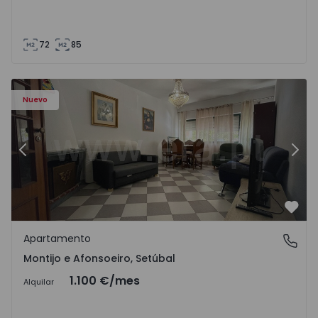
72
85
603 - 1
Apartamento T2 Montijo, Montijo e Afonsoeiro - 1575603 
Ap
Nuevo
Anterior
Sigu
Favo
Apartamento
Montijo e Afonsoeiro, Setúbal
Montijo e Afonsoeiro, Setúbal
1.100 €
/mes
Alquilar