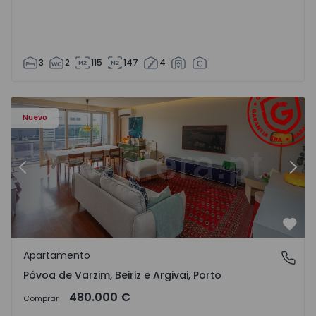
3
2
115
147
4
riz e Argivai - 1574602 - 20
Apartamento T3 Póvoa de Varzim, Póvoa de Varzim, Beiriz 
Ap
Nuevo
Anterior
Sigu
Favo
Apartamento
Póvoa de Varzim, Beiriz e Argivai, Porto
Póvoa de Varzim, Beiriz e Argivai, Porto
480.000 €
Comprar