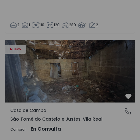
2
1
110
120
280
1
2
Casa Vila Real, São Tomé do Castelo e Justes - 1575189 - 1
Nuevo
Favo
Casa de Campo
São Tomé do Castelo e Justes, Vila Real
São Tomé do Castelo e Justes, Vila Real
En Consulta
Comprar