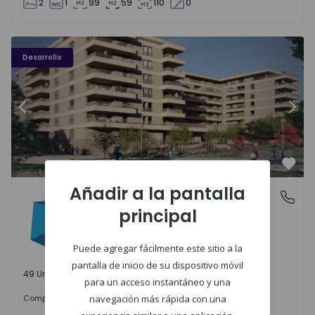
2
1
99
59
110
0
PLENO JARDIM - 3
P
Desarrollo
Anterior
Sigu
Favo
Añadir a la pantalla
PLENO JARDIM
Águas Santas, Porto
principal
Águas Santas, Porto
Puede agregar fácilmente este sitio a la
pantalla de inicio de su dispositivo móvil
49 Unidades disponibles
para un acceso instantáneo y una
242.000 €
Comprar
desde
navegación más rápida con una