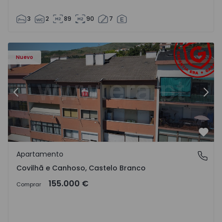
3
2
89
90
7
 - 18
Apartamento T2 Covilhã, Covilhã e Canhoso - 1497806 - 1
Ap
Nuevo
Anterior
Sigu
Favo
Apartamento
Covilhã e Canhoso, Castelo Branco
Covilhã e Canhoso, Castelo Branco
155.000 €
Comprar