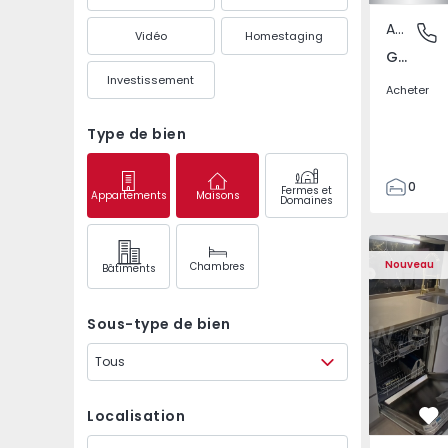
Appartement
Gandra,
Vidéo
Homestaging
Gandra, Porto
Investissement
Acheter
Type de bien
0
Fermes et
Appartements
Maisons
Domaines
1
3
Appartement T2 Odive
Appartemen
Nouveau
Chambres
Bâtiments
Sous-type de bien
Tous
Localisation
Pr