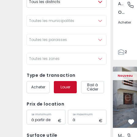
Tous les districts
Appartement
Odivelas
Odivelas, Lisboa
Toutes les municipalités
Acheter
Toutes les paroisses
2
Toutes les zones
1
70
Maison Jumelée T3 Sei
Maison Jum
82
Type de transaction
Nouveau
1
Bail à
Acheter
Louer
2
Céder
Prix de location
Le minimum
Le maximum
Pr
Surface utile
Maison Jumelée
Fernão F