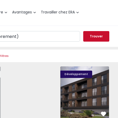
re
Avantages
Travailler chez ERA
Trouver
filtres
t T0 Paredes, Gandra - 1575265 - 1
Nova Caíde - 13
Nova Caíde - 1
Nova
Développement
éféré
Préféré