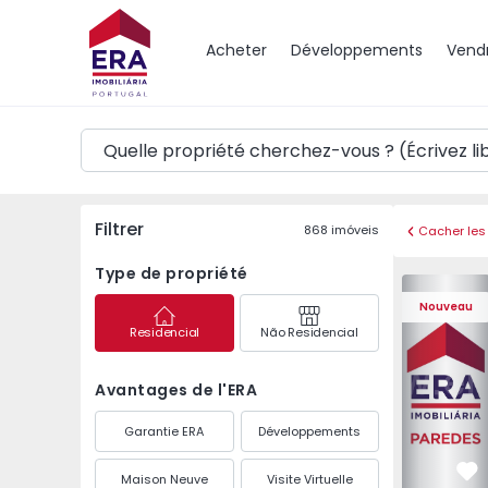
Carte
Acheter
Développements
Vend
Filtrer
868
imóveis
Cacher les 
Type de propriété
Appartemen
Nouveau
Residencial
Não Residencial
Avantages de l'ERA
Garantie ERA
Développements
Maison Neuve
Visite Virtuelle
Pr