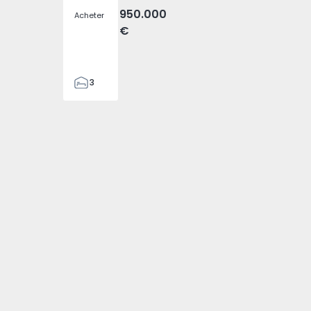
950.000
Acheter
€
3
4
476
794 - 1
elha - 1574794 - 3
Fajã da Ovelha - 1574794 - 4
(Madeira), Fajã da Ovelha - 1574794 - 5
T3 Calheta (Madeira), Fajã da Ovelha - 1574794 - 6
n Jumelée T3 Calheta (Madeira), Fajã da Ovelha - 1574794 -
2