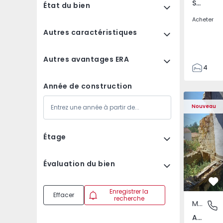
Santa Clara e Castelo Viegas, Coimbra
État du bien
Acheter
Autres caractéristiques
Autres avantages ERA
4
2
Année de construction
150
Maison T2 com Terra
Apparteme
165
Nouveau
88
1
Étage
Évaluation du bien
Pr
Enregistrer la
Effacer
recherche
Maison
Abrunho
Abrunhosa do Mato, Mangualde