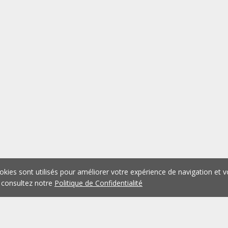
okies sont utilisés pour améliorer votre expérience de navigation et v
 consultez notre
Politique de Confidentialité
1
2
3
4
5
...
1074
Précédent
Suivant