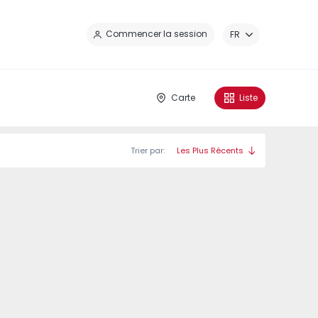
Fe
Commencer la session
FR
Carte
Liste
Trier par:
Les Plus Récents
 Caíde - 1
Nova Caíde - 3
Nova Caíde - 4