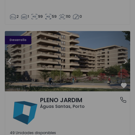
2
1
99
59
110
0
PLENO JARDIM - 3
P
Desarrollo
Anterior
Sigu
Favo
PLENO JARDIM
Águas Santas, Porto
Águas Santas, Porto
49 Unidades disponibles