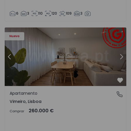
6
3
110
120
109
3
Apartamento T1 Lourinhã, Vimeiro - 1575406 - 1
Ap
Nuevo
Anterior
Sigu
Favo
Apartamento
Vimeiro, Lisboa
Vimeiro, Lisboa
260.000 €
Comprar