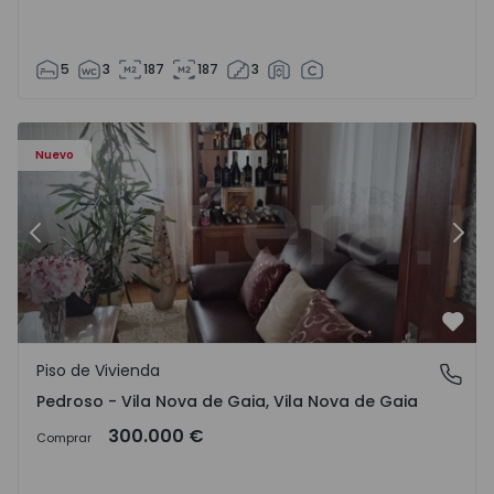
5
3
187
187
3
ezelo - 1575635 - 12
Piso de Vivienda T6 Vila Nova de Gaia, Pedroso e Seixezelo
Pi
Nuevo
Anterior
Sigu
Favo
Piso de Vivienda
Pedroso - Vila Nova de Gaia, Vila Nova de Gaia
Pedroso - Vila Nova de Gaia, Vila Nova de Gaia
300.000 €
Comprar