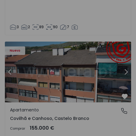
3
2
89
90
7
 - 18
Apartamento T2 Covilhã, Covilhã e Canhoso - 1497806 - 1
Ap
Nuevo
Anterior
Sigu
Favo
Apartamento
Covilhã e Canhoso, Castelo Branco
Covilhã e Canhoso, Castelo Branco
155.000 €
Comprar