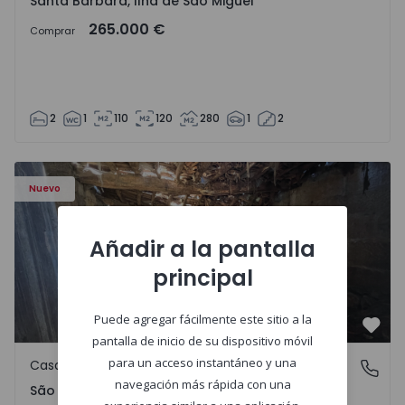
Santa Bárbara, Ilha de São Miguel
265.000 €
Comprar
2
1
110
120
280
1
2
Casa Vila Real, São Tomé do Castelo e Justes - 1575189 - 1
Nuevo
Añadir a la pantalla
principal
Puede agregar fácilmente este sitio a la
Favo
pantalla de inicio de su dispositivo móvil
para un acceso instantáneo y una
Casa de Campo
São Tomé do Castelo e Justes, Vila Real
navegación más rápida con una
São Tomé do Castelo e Justes, Vila Real