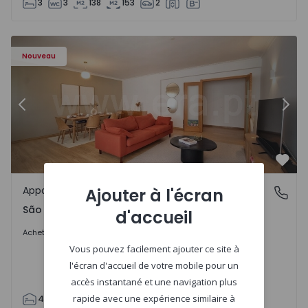
3
3
138
153
2
57885 - 20
Appartement T4 Cascais, São Domingos de Rana - 1557885
Ap
Nouveau
Précédent
Suiv
Préf
Appartement
Ajouter à l'écran
São Domingos de Rana, Lisboa
São Domingos de Rana, Lisboa
d'accueil
498.000 €
Acheter
Vous pouvez facilement ajouter ce site à
l'écran d'accueil de votre mobile pour un
accès instantané et une navigation plus
rapide avec une expérience similaire à
4
2
119
130
2