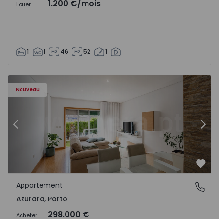
1.200 €
/mois
Louer
1
1
46
52
1
Appartement T2 Vila do Conde, Azurara - 1575755 - 3
Ap
Nouveau
Précédent
Suiv
Préf
Appartement
Azurara, Porto
Azurara, Porto
298.000 €
Acheter