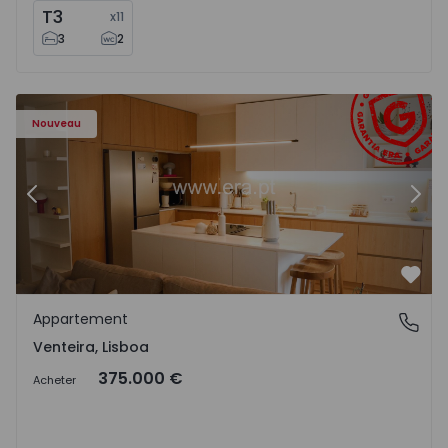
T3
x
11
3
2
Appartement T2 Amadora, Venteira - 1575182 - 15
Ap
Nouveau
Précédent
Suiv
Préf
Appartement
Venteira, Lisboa
Venteira, Lisboa
375.000 €
Acheter