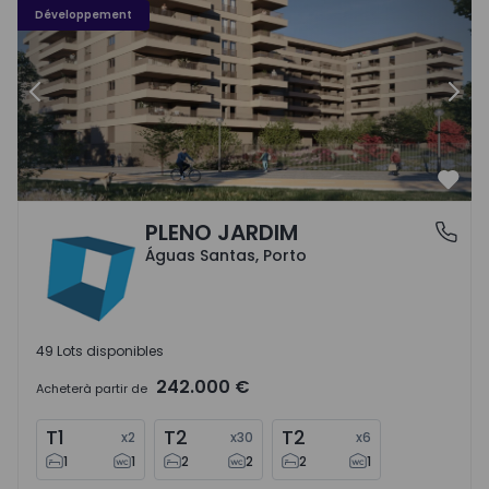
Développement
Précédent
Suiv
Préf
PLENO JARDIM
Águas Santas, Porto
Águas Santas, Porto
49 Lots disponibles
242.000 €
Acheter
à partir de
T1
T2
T2
x
2
x
30
x
6
1
1
2
2
2
1