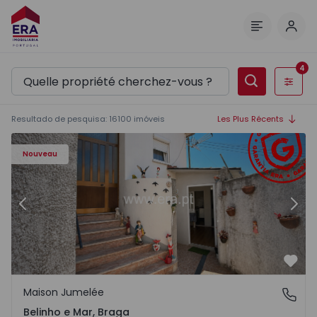
Comm
Menu
4
Filtres
Resultado de pesquisa
:
16100
imóveis
Les Plus Récents
27 - 12
Maison Jumelée T2 Esposende, Belinho e Mar - 1550427 -
Ma
Nouveau
Précédent
Suiv
Préf
Maison Jumelée
Belinho e Mar, Braga
Belinho e Mar, Braga