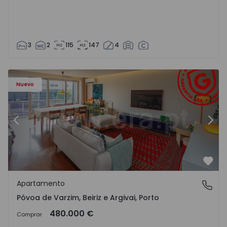
3
2
115
147
4
riz e Argivai - 1574602 - 20
Apartamento T3 Póvoa de Varzim, Póvoa de Varzim, Beiriz 
Ap
Nuevo
Anterior
Sigu
Favo
Apartamento
Póvoa de Varzim, Beiriz e Argivai, Porto
Póvoa de Varzim, Beiriz e Argivai, Porto
480.000 €
Comprar