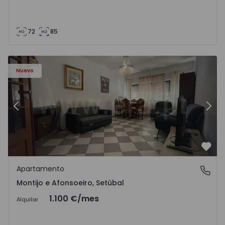
72
85
603 - 1
Apartamento T2 Montijo, Montijo e Afonsoeiro - 1575603 
Ap
Nuevo
Anterior
Sigu
Favo
Apartamento
Montijo e Afonsoeiro, Setúbal
Montijo e Afonsoeiro, Setúbal
1.100 €
/mes
Alquilar