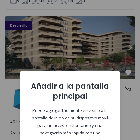
2
1
99
59
110
0
PLENO JARDIM - 3
P
Desarrollo
Anterior
Sigu
Favo
Añadir a la pantalla
PLENO JARDIM
Águas Santas, Porto
principal
Águas Santas, Porto
Puede agregar fácilmente este sitio a la
pantalla de inicio de su dispositivo móvil
49 Unidades disponibles
para un acceso instantáneo y una
242.000 €
Comprar
desde
navegación más rápida con una