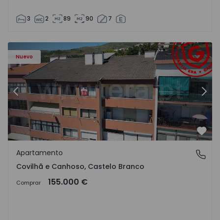
3
2
89
90
7
 - 18
Apartamento T2 Covilhã, Covilhã e Canhoso - 1497806 - 1
Ap
Nuevo
Anterior
Sigu
Favo
Apartamento
Covilhã e Canhoso, Castelo Branco
Covilhã e Canhoso, Castelo Branco
155.000 €
Comprar