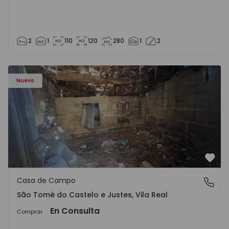
2
1
110
120
280
1
2
Casa Vila Real, São Tomé do Castelo e Justes - 1575189 - 1
Nuevo
Favo
Casa de Campo
São Tomé do Castelo e Justes, Vila Real
São Tomé do Castelo e Justes, Vila Real
En Consulta
Comprar