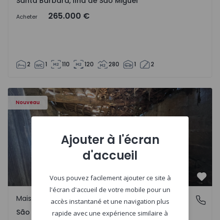
Santa Bárbara, Ilha de São Miguel
265.000 €
Acheter
2
1
110
120
280
1
2
Maison Vila Real, São Tomé do Castelo e Justes - 1575189 
Nouveau
Ajouter à l'écran
d'accueil
Vous pouvez facilement ajouter ce site à
Préf
l'écran d'accueil de votre mobile pour un
Maison Rurale
São Tomé do Castelo e Justes, Vila Real
accès instantané et une navigation plus
São Tomé do Castelo e Justes, Vila Real
rapide avec une expérience similaire à