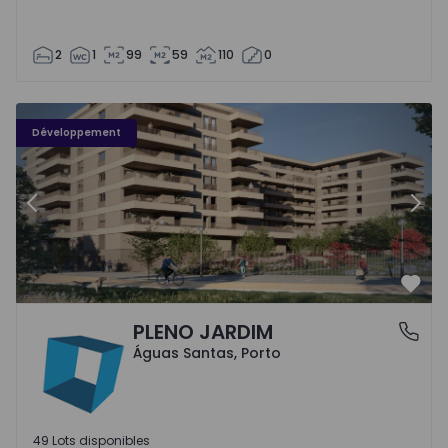
2
1
99
59
110
0
PLENO JARDIM - 3
P
Développement
Précédent
Suiv
Préf
PLENO JARDIM
Águas Santas, Porto
Águas Santas, Porto
49 Lots disponibles