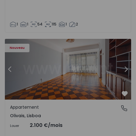
1
1
54
115
1
2
Appartement T5 Lisboa, Olivais - 1575717 - 6
Ap
Nouveau
Précédent
Suiv
Préf
Appartement
Olivais, Lisboa
Olivais, Lisboa
2.100 €
/mois
Louer