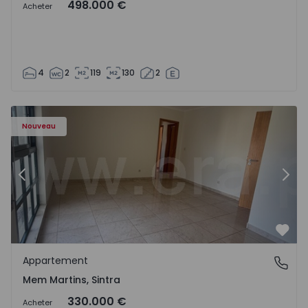
498.000 €
Acheter
4
2
119
130
2
8416 - 15
Appartement T3 Sintra, Algueirão-Mem Martins - 1528416
Ap
Nouveau
Précédent
Suiv
Préf
Appartement
Mem Martins, Sintra
Mem Martins, Sintra
330.000 €
Acheter