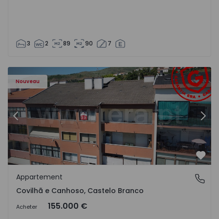
3
2
89
90
7
 - 18
Appartement T2 Covilhã, Covilhã e Canhoso - 1497806 - 1
Ap
Nouveau
Précédent
Suiv
Préf
Appartement
Covilhã e Canhoso, Castelo Branco
Covilhã e Canhoso, Castelo Branco
155.000 €
Acheter