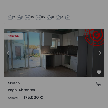
2
1
85
85
0
4
Maison T2 Abrantes, Pego - 1575171 - 9
Ma
Nouveau
Précédent
Suiv
Préf
Maison
Pego, Abrantes
Pego, Abrantes
175.000 €
Acheter