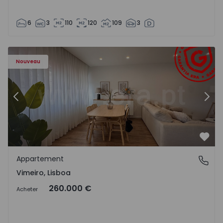
6
3
110
120
109
3
Appartement T1 Lourinhã, Vimeiro - 1575406 - 1
Ap
Nouveau
Précédent
Suiv
Préf
Appartement
Vimeiro, Lisboa
Vimeiro, Lisboa
260.000 €
Acheter