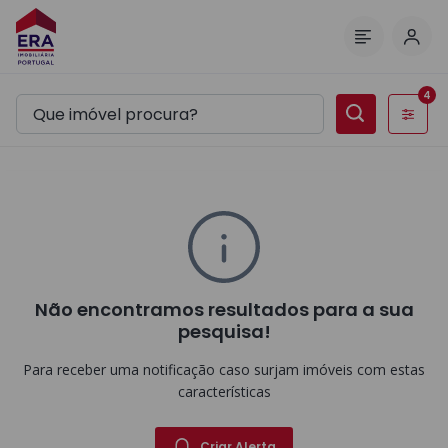
Inic
Menu
4
Filtros
Não encontramos resultados para a sua
pesquisa!
Para receber uma notificação caso surjam imóveis com estas
características
Criar Alerta