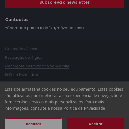
Subscreva à newsletter
Contactos
*Chamada para a rede fixa/móvel nacional.
Condições Gerais
Resolução de litígios
Condições de Utilização do Website
Política Privacidade
Livro Reclamações
Este site armazena cookies no seu equipamento. Estes cookies
Canal de Denúncias
são utilizados para melhorar a sua experiência de navegação e
fornecer-lhe serviços mais personalizados. Para mais
© 2026 ERA Portugal
informações, consulte a nossa
Política de Privacidade
Recusar
Aceitar