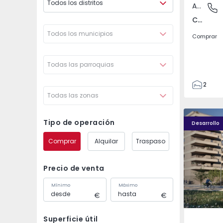
Todos los distritos
Apartamento
Covilhã
Covilhã e Canhoso, Castelo Branco
Todos los municipios
Comprar
Todas las parroquias
2
Todas las zonas
1
85
PLENO JARDIM - 4
PLENO JAR
85
Tipo de operación
Desarrollo
0
Comprar
Alquilar
Traspaso
4
Precio de venta
Mínimo
Máximo
Superficie útil
Águas S