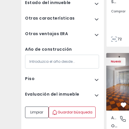
São Tomé do Castelo e Justes, Vila Real
Estado del inmueble
Comprar
Otras características
Otras ventajas ERA
72
85
Año de construcción
Apartamento T5 Lisboa
Apartament
Nuevo
Piso
Evaluación del inmueble
Fa
Limpiar
Guardar búsqueda
Apartamento
Olivais,
Olivais, Lisboa