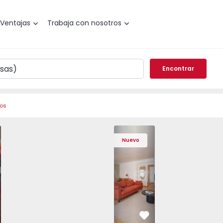
Ventajas
Trabaja con nosotros
Encontrar
ros
de Varzim, Póvoa de Varzim, Beiriz e Argivai - 1574602 - 2
o T3 Póvoa de Varzim, Póvoa de Varzim, Beiriz e Argivai - 
Apartamento T3 Póvoa de Varzim, Póvoa de Varzim, Beiriz e 
Apartamento T3 Póvoa de Varzim, Póvoa de Varzim
Apartamento T4 Cascais, São Domingos 
Apartamento T3 Póvoa de Varzim, Póvoa
Apartamento T4 Cascais, São
Apartamento T3 Póvoa de Va
Apartamento T4 Ca
Apartamento T3 
Apartam
Apart
Nuevo
vorito
Favorito