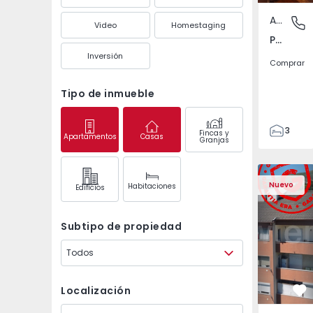
Apartamento
Póvoa de
Video
Homestaging
Póvoa de Varzim, Beiriz e Argivai, Porto
Inversión
Comprar
Tipo de inmueble
3
Fincas y
Apartamentos
Casas
Granjas
3
138
Apartamento T2 Covil
Apartament
153
Nuevo
Habitaciones
Edifícios
2
Subtipo de propiedad
Todos
Localización
Fa