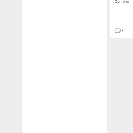
Comprar
7
3
122
186
2673
1