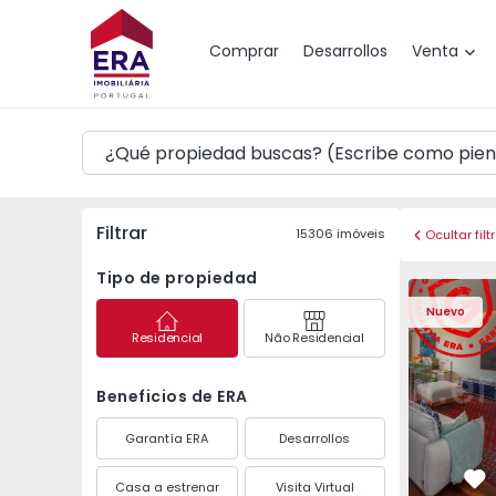
Mapa
Comprar
Desarrollos
Venta
Filtrar
15306
imóveis
Ocultar filt
Tipo de propiedad
Apartamento T3 Póvoa 
Apartament
Nuevo
Residencial
Não Residencial
Beneficios de ERA
Garantía ERA
Desarrollos
Casa a estrenar
Visita Virtual
Fa