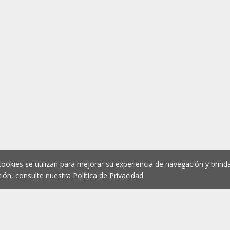
cookies se utilizan para mejorar su experiencia de navegación y brinda
ión, consulte nuestra
Política de Privacidad
1
2
3
4
5
...
1075
Anterior
Siguient