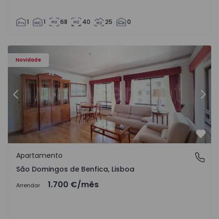
1
1
68
40
25
0
Novidade
Anterior
Segu
Favo
Apartamento
São Domingos de Benfica, Lisboa
São Domingos de Benfica, Lisboa
1.700 €
/mês
Arrendar