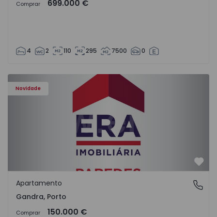
699.000 €
Comprar
4
2
110
295
7500
0
Apartamento T0 Paredes, Gandra - 1575265 - 1
Novidade
Favo
Apartamento
Gandra, Porto
Gandra, Porto
150.000 €
Comprar