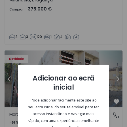
Mirandela, Bragança
375.000 €
Comprar
3
3
120
1
4
 - 2
Moradia Geminada T3 Seixal, Pinhal General - 1575229 - 1
Mo
Novidade
Adicionar ao ecrã
Anterior
Segu
inicial
Pode adicionar facilmente este site ao
Favo
seu ecrã inicial do seu telemóvel para ter
acesso instantâneo e navegar mais
Moradia Geminada
Fernão Ferro, Setúbal
rápido, com uma experiência semelhante
Fernão Ferro, Setúbal