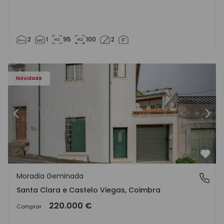
2
1
95
100
2
Novidade
Anterior
Segu
Favo
Moradia Geminada
Santa Clara e Castelo Viegas, Coimbra
Santa Clara e Castelo Viegas, Coimbra
220.000 €
Comprar