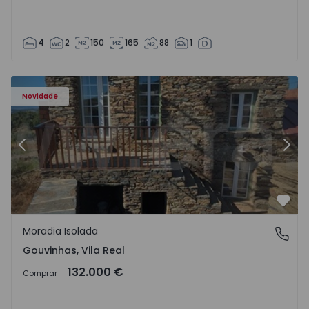
4
2
150
165
88
1
Moradia Isolada T1 Sabrosa, Gouvinhas - 1574611 - 10
Mo
Novidade
Anterior
Segu
Favo
Moradia Isolada
Gouvinhas, Vila Real
Gouvinhas, Vila Real
132.000 €
Comprar