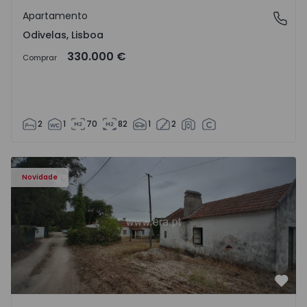
Apartamento
Odivelas, Lisboa
Odivelas, Lisboa
330.000 €
Comprar
2
1
70
82
1
2
Apartamento T3 Salvaterra de Magos, Marinhais - 157486
Novidade
Favo