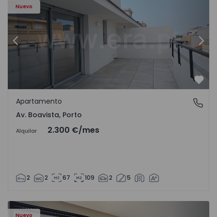
Nuevo
Anterior
Sigu
Favo
Apartamento
Av. Boavista, Porto
Av. Boavista, Porto
2.300 €
/mes
Alquilar
2
2
67
109
2
5
Nuevo