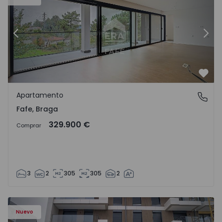
Anterior
Sigu
Favo
Apartamento
Fafe, Braga
Fafe, Braga
329.900 €
Comprar
3
2
305
305
2
Nuevo