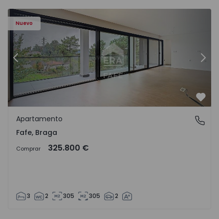
Nuevo
Anterior
Sigu
Favo
Apartamento
Fafe, Braga
Fafe, Braga
325.800 €
Comprar
3
2
305
305
2