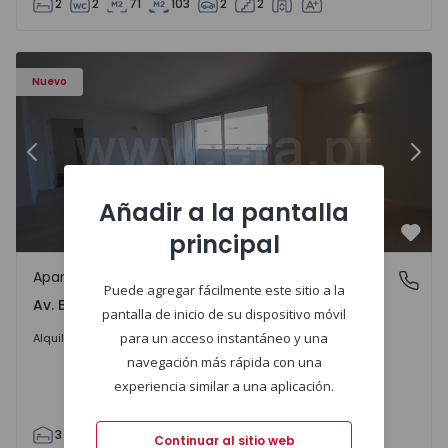
2
2
71
103
2
2
Apartamento T3 Porto, Av. Boavista - 1575472 - 5
Ap
Nuevo
Anterior
Sigu
Añadir a la pantalla
principal
Favo
Apartamento
Av. Boavista, Porto
Puede agregar fácilmente este sitio a la
Av. Boavista, Porto
pantalla de inicio de su dispositivo móvil
2.300 €
/mes
para un acceso instantáneo y una
Alquilar
navegación más rápida con una
experiencia similar a una aplicación.
3
2
132
142
2
4
Continuar al sitio web