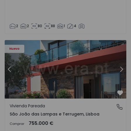
2
2
80
88
1
4
Nuevo
Anterior
Sigu
Favo
Vivienda Pareada
São João das Lampas e Terrugem, Lisboa
São João das Lampas e Terrugem, Lisboa
755.000 €
Comprar