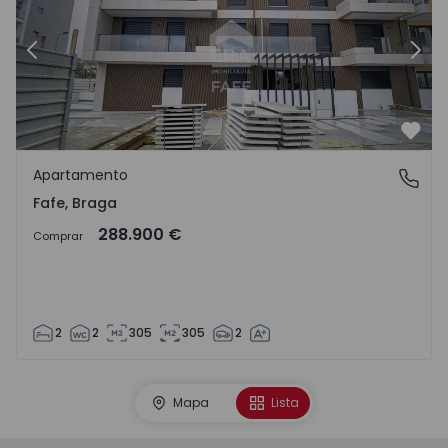
Anterior
Sigu
Favo
Apartamento
Fafe, Braga
Fafe, Braga
288.900 €
Comprar
2
2
305
305
2
Mapa
Lista