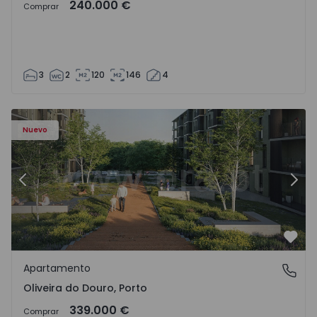
240.000 €
Comprar
3
2
120
146
4
- 1575522 - 8
Apartamento T2 Vila Nova de Gaia, Oliveira do Douro - 15
Ap
Nuevo
Anterior
Sigu
Favo
Apartamento
Oliveira do Douro, Porto
Oliveira do Douro, Porto
339.000 €
Comprar