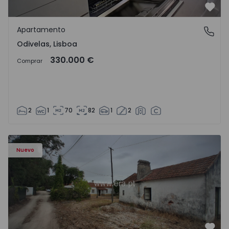
Favo
Apartamento
Odivelas, Lisboa
Odivelas, Lisboa
330.000 €
Comprar
2
1
70
82
1
2
Apartamento T3 Salvaterra de Magos, Marinhais - 157486
Nuevo