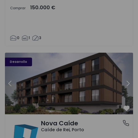
150.000 €
Comprar
0
1
3
Nova Caíde - 1
No
Desarrollo
Anterior
Sigu
Favo
Nova Caíde
Caíde de Rei, Porto
Caíde de Rei, Porto