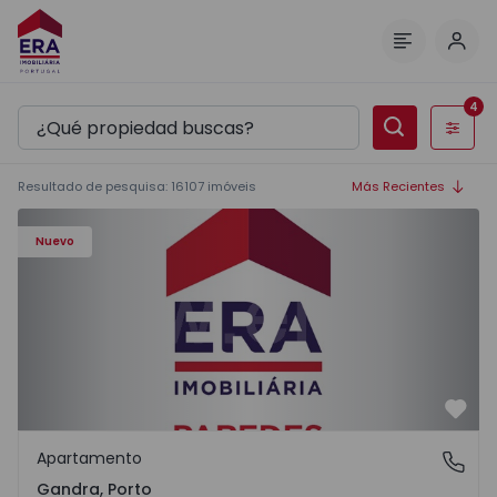
Inici
Menú
4
Filtros
Resultado de pesquisa
:
16107
imóveis
Más Recientes
Apartamento T0 Paredes, Gandra - 1575265 - 1
Nuevo
Favo
Apartamento
Gandra, Porto
Gandra, Porto