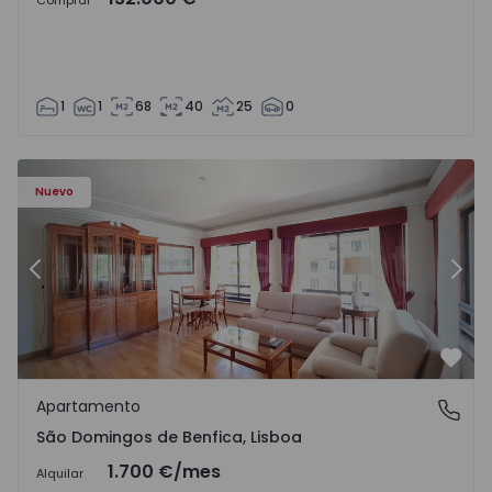
Comprar
1
1
68
40
25
0
Nuevo
Anterior
Sigu
Favo
Apartamento
São Domingos de Benfica, Lisboa
São Domingos de Benfica, Lisboa
1.700 €
/mes
Alquilar