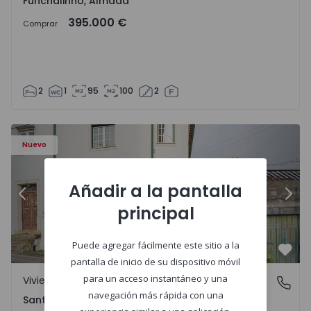
Funchalinho, Almada
395.000 €
Comprar
2
1
95
100
2
Nuevo
Añadir a la pantalla
Anterior
Sigu
principal
Puede agregar fácilmente este sitio a la
Favo
pantalla de inicio de su dispositivo móvil
para un acceso instantáneo y una
Vivienda Pareada
Santa Clara e Castelo Viegas, Coimbra
navegación más rápida con una
Santa Clara e Castelo Viegas, Coimbra