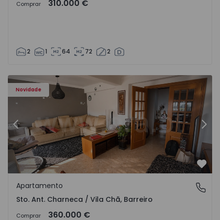
310.000 €
Comprar
2
1
64
72
2
ã - 1573477 - 14
Apartamento T3 Barreiro, Sto. Ant. Charneca / Vila Chã - 
Ap
Novidade
Anterior
Segu
Favo
Apartamento
Sto. Ant. Charneca / Vila Chã, Barreiro
Sto. Ant. Charneca / Vila Chã, Barreiro
360.000 €
Comprar