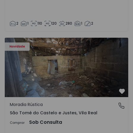
2
1
110
120
280
1
2
Moradia Vila Real, São Tomé do Castelo e Justes - 1575189
Novidade
Favo
Moradia Rústica
São Tomé do Castelo e Justes, Vila Real
São Tomé do Castelo e Justes, Vila Real
Sob Consulta
Comprar