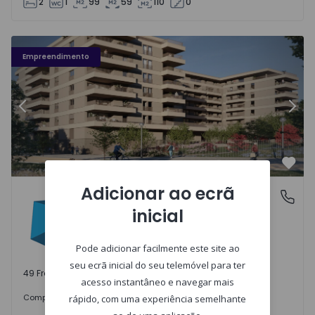
2
1
99
59
110
0
Fachada PLENO JARDIM - 3
Fa
Empreendimento
Anterior
Segu
Favo
Adicionar ao ecrã
PLENO JARDIM
Águas Santas, Porto
inicial
Águas Santas, Porto
Pode adicionar facilmente este site ao
seu ecrã inicial do seu telemóvel para ter
49 Frações disponíveis
acesso instantâneo e navegar mais
242.000 €
Comprar
desde
rápido, com uma experiência semelhante