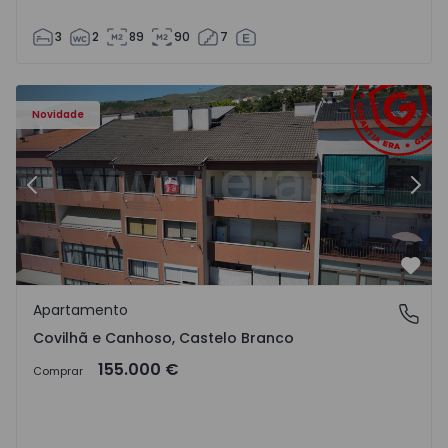
3
2
89
90
7
 - 18
Apartamento T2 Covilhã, Covilhã e Canhoso - 1497806 - 1
Ap
Novidade
Anterior
Segu
Favo
Apartamento
Covilhã e Canhoso, Castelo Branco
Covilhã e Canhoso, Castelo Branco
155.000 €
Comprar