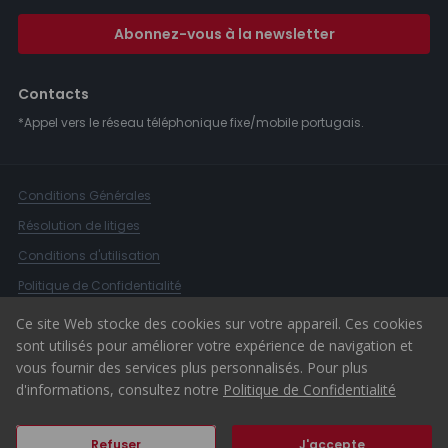
Abonnez-vous à la newsletter
Contacts
*Appel vers le réseau téléphonique fixe/mobile portugais.
Conditions Générales
Résolution de litiges
Conditions d'utilisation
Politique de Confidentialité
Livre de Réclamations
Ce site Web stocke des cookies sur votre appareil. Ces cookies
sont utilisés pour améliorer votre expérience de navigation et
Canal d'alerte
vous fournir des services plus personnalisés. Pour plus
© 2026 ERA Portugal
d'informations, consultez notre
Politique de Confidentialité
Refuser
J'accepte