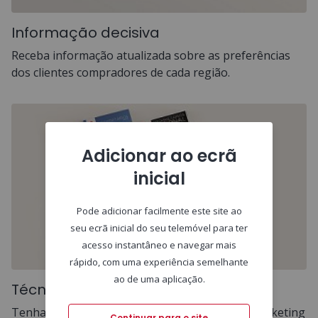
Informação decisiva
Receba informação atualizada sobre as preferências
dos clientes compradores de cada região.
Adicionar ao ecrã
inicial
Pode adicionar facilmente este site ao
seu ecrã inicial do seu telemóvel para ter
acesso instantâneo e navegar mais
rápido, com uma experiência semelhante
ao de uma aplicação.
Técnicas de marketing e vendas
Tenha acesso às mais avançadas técnicas de marketing
Continuar para o site