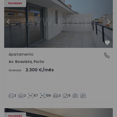
Novidade
Anterior
Segu
Favo
Apartamento
Av. Boavista, Porto
Av. Boavista, Porto
2.300 €
/mês
Arrendar
2
2
67
109
2
5
Novidade