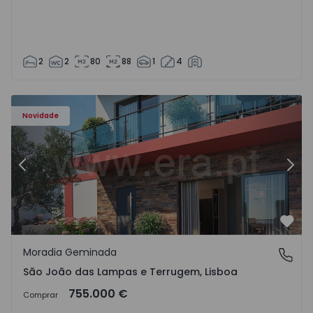
2
2
80
88
1
4
Novidade
Anterior
Segu
Favo
Moradia Geminada
São João das Lampas e Terrugem, Lisboa
São João das Lampas e Terrugem, Lisboa
755.000 €
Comprar