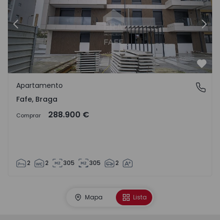
Anterior
Segu
Favo
Apartamento
Fafe, Braga
Fafe, Braga
288.900 €
Comprar
2
2
305
305
2
Mapa
Lista