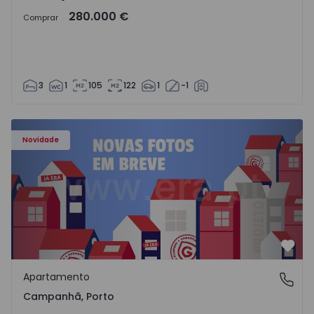
280.000 €
Comprar
3
1
105
122
1
-1
Apartamento T3 Porto, Campanhã - 1575504 - 1
Novidade
Favo
Apartamento
Campanhã, Porto
Campanhã, Porto