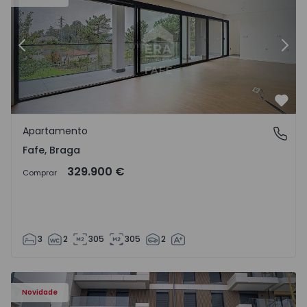
Anterior
Segu
Favo
Apartamento
Fafe, Braga
Fafe, Braga
329.900 €
Comprar
3
2
305
305
2
Novidade