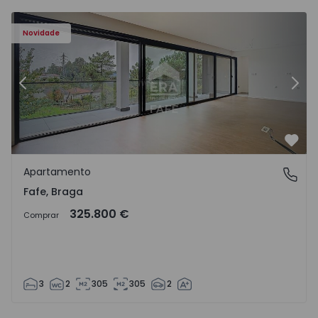
Novidade
Anterior
Segu
Favo
Apartamento
Fafe, Braga
Fafe, Braga
325.800 €
Comprar
3
2
305
305
2