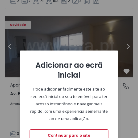
2
2
71
103
2
2
Apartamento T3 Porto, Av. Boavista - 1575472 - 5
Ap
Novidade
Anterior
Segu
Adicionar ao ecrã
inicial
Favo
Apartamento
Av. Boavista, Porto
Pode adicionar facilmente este site ao
Av. Boavista, Porto
seu ecrã inicial do seu telemóvel para ter
2.300 €
/mês
acesso instantâneo e navegar mais
Arrendar
rápido, com uma experiência semelhante
ao de uma aplicação.
3
2
132
142
2
4
Continuar para o site