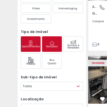
Apartamento
Gandra,
Vídeo
Homestaging
Gandra, Porto
Investimento
Comprar
Tipo de Imóvel
0
Quintas e
Apartamentos
Moradias
Herdades
1
3
Apartamento T2 Odive
Apartament
Novidade
Quarto
Prédios
Sub-tipo de Imóvel
Todos
Localização
Fa