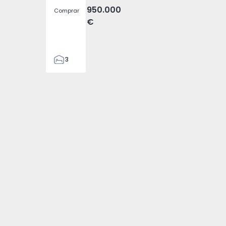
950.000
Comprar
€
3
4
476
574794 - 1
Ovelha - 1574794 - 3
), Fajã da Ovelha - 1574794 - 4
a (Madeira), Fajã da Ovelha - 1574794 - 5
a T3 Calheta (Madeira), Fajã da Ovelha - 1574794 - 6
ia Geminada T3 Calheta (Madeira), Fajã da Ovelha - 157479
2