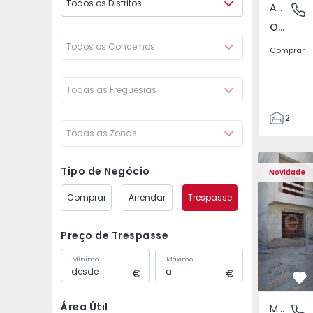
Todos os Distritos
Apartamento
Odivelas
Odivelas, Lisboa
Todos os Concelhos
Comprar
Todas as Freguesias
2
Todas as Zonas
1
70
Moradia Geminada T3 S
Moradia Ge
82
Tipo de Negócio
Novidade
1
Comprar
Arrendar
Trespasse
2
Preço de Trespasse
Mínimo
Máximo
Fa
Área Útil
Moradia Geminada
Fernão F