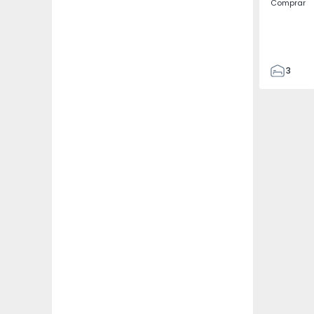
Comprar
3
4
433
2