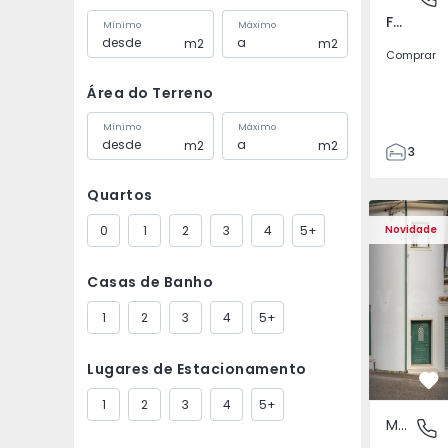
Fernão Ferro, Setúbal
Mínimo
Máximo
m2
m2
Comprar
Área do Terreno
Mínimo
Máximo
m2
m2
3
3
Quartos
127
127
0
1
2
3
4
5+
Novidade
161
2
Casas de Banho
1
2
3
4
5+
Lugares de Estacionamento
Fa
1
2
3
4
5+
Moradia Geminada
Santa Cl