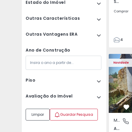
Santa Clara e Castelo Viegas, Coimbra
Estado do Imóvel
Comprar
Outras Características
Outras Vantagens ERA
4
2
Ano de Construção
150
Moradia T2 com Terr
Apartamen
165
Novidade
88
1
Piso
Avaliação do Imóvel
Fa
Limpar
Guardar Pesquisa
Moradia
Abrunho
Abrunhosa do Mato, Mangualde