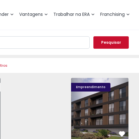
nder
Vantagens
Trabalhar na ERA
Franchising
Pesquisar
ltros
o T0 Paredes, Gandra - 1575265 - 1
Nova Caíde - 13
Nova Caíde - 1
Nova
Empreendimento
vorito
Favorit