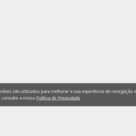
okies são utilizados para melhorar a sua experiência de navegação e
, consulte a nossa
Política de Privacidade
1
2
3
4
5
...
1074
Anterior
Seguint