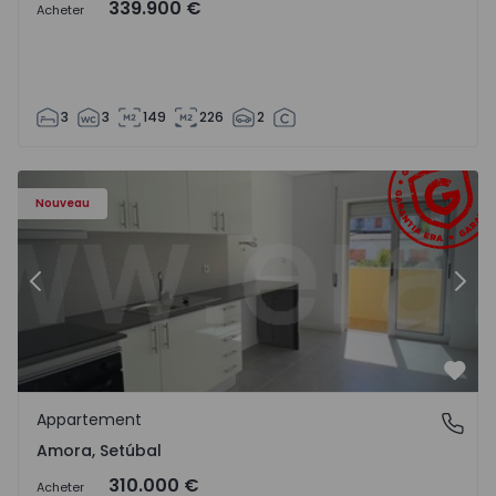
339.900 €
Acheter
3
3
149
226
2
Appartement T2 Seixal, Amora - 1575805 - 8
Ap
Nouveau
Précédent
Suiv
Préf
Appartement
Amora, Setúbal
Amora, Setúbal
310.000 €
Acheter