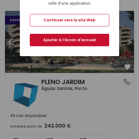
celle d'une application.
PLENO JARDIM - 3
P
Continuer vers le site Web
Développement
Ajouter à l'écran d'accueil
Précédent
Suiv
Préf
PLENO JARDIM
Águas Santas, Porto
Águas Santas, Porto
49 Lots disponibles
242.000 €
Acheter
à partir de