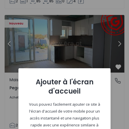
2
1
85
85
0
4
Maison T2 Abrantes, Pego - 1575171 - 9
Ma
Nouveau
Précédent
Suiv
Préf
Maison
Ajouter à l'écran
Pego, Abrantes
Pego, Abrantes
d'accueil
175.000 €
Acheter
Vous pouvez facilement ajouter ce site à
l'écran d'accueil de votre mobile pour un
accès instantané et une navigation plus
rapide avec une expérience similaire à
2
1
99
59
110
0