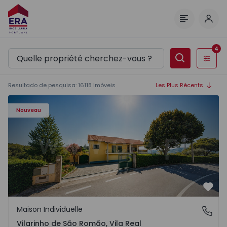
Comm
Menu
4
Filtres
Resultado de pesquisa
:
16118
imóveis
Les Plus Récents
Maison Individuelle T3 Sabrosa, Vilarinho de São Romão -
Nouveau
Préf
Maison Individuelle
Vilarinho de São Romão, Vila Real
Vilarinho de São Romão, Vila Real