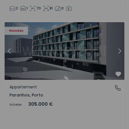
2
1
70
81
0
Appartement T1 Porto, Paranhos - 1575706 - 8
Ap
Nouveau
Précédent
Suiv
Préf
Appartement
Paranhos, Porto
Paranhos, Porto
305.000 €
Acheter