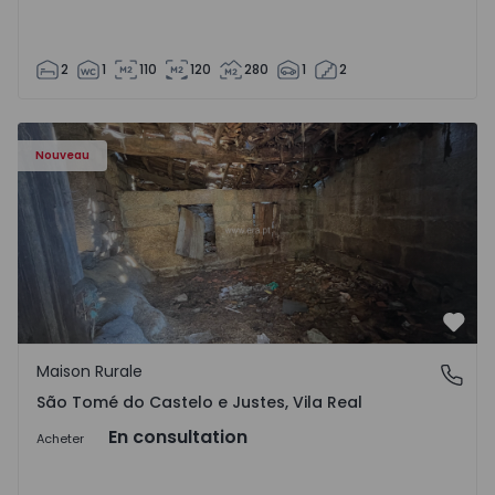
2
1
110
120
280
1
2
Maison Vila Real, São Tomé do Castelo e Justes - 1575189 
Nouveau
Préf
Maison Rurale
São Tomé do Castelo e Justes, Vila Real
São Tomé do Castelo e Justes, Vila Real
En consultation
Acheter