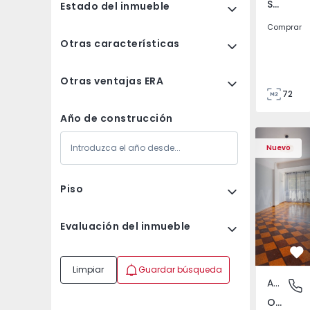
São Tomé do Castelo e Justes, Vila Real
Estado del inmueble
Comprar
Otras características
Otras ventajas ERA
72
85
Año de construcción
Apartamento T5 Lisboa
Apartament
Nuevo
Piso
Evaluación del inmueble
Fa
Limpiar
Guardar búsqueda
Apartamento
Olivais,
Olivais, Lisboa