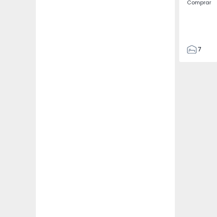
Comprar
7
3
122
186
2673
1