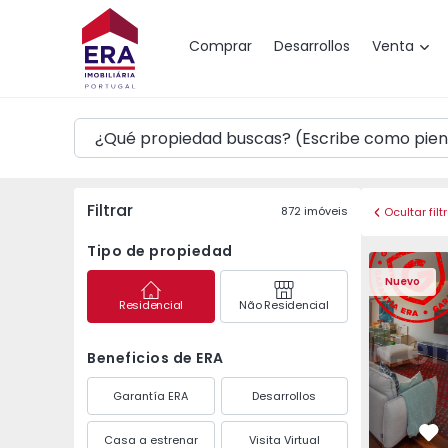
Mapa
Comprar
Desarrollos
Venta
Filtrar
872
imóveis
Ocultar filt
Tipo de propiedad
Apartamento T3 Póvoa 
Apartament
Nuevo
Residencial
Não Residencial
Beneficios de ERA
Garantía ERA
Desarrollos
Casa a estrenar
Visita Virtual
Fa