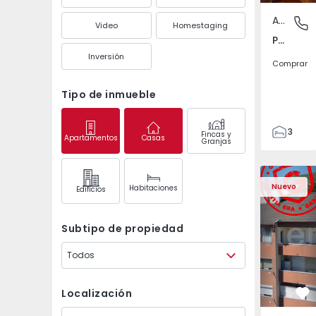
Apartamento
Póvoa de
Video
Homestaging
Póvoa de Varzim, Beiriz e Argivai, Porto
Inversión
Comprar
Tipo de inmueble
3
Fincas y
Apartamentos
Casas
Granjas
3
138
Apartamento T2 Covil
Apartament
153
Nuevo
Habitaciones
Edifícios
2
Subtipo de propiedad
Todos
Localización
Fa