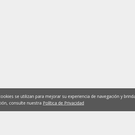
cookies se utilizan para mejorar su experiencia de navegación y brinda
ión, consulte nuestra
Política de Privacidad
1
2
3
4
5
...
1075
Anterior
Siguient