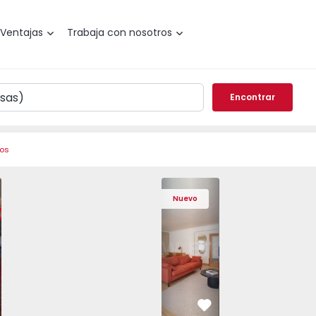
Ventajas
Trabaja con nosotros
Encontrar
ros
de Varzim, Póvoa de Varzim, Beiriz e Argivai - 1574602 - 2
o T3 Póvoa de Varzim, Póvoa de Varzim, Beiriz e Argivai - 
Apartamento T3 Póvoa de Varzim, Póvoa de Varzim, Beiriz e 
Apartamento T3 Póvoa de Varzim, Póvoa de Varzim
Apartamento T4 Cascais, São Domingos 
Apartamento T3 Póvoa de Varzim, Póvoa
Apartamento T4 Cascais, São
Apartamento T3 Póvoa de Va
Apartamento T4 Ca
Apartamento T3 
Apartam
Apart
Nuevo
vorito
Favorito