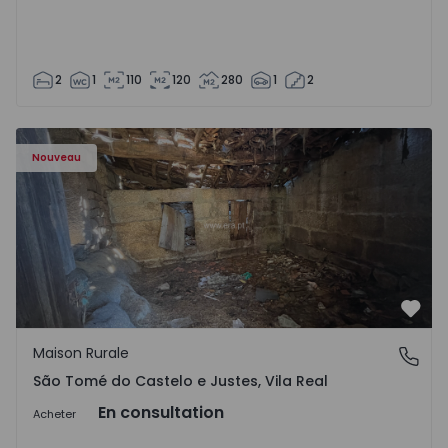
2
1
110
120
280
1
2
Maison Vila Real, São Tomé do Castelo e Justes - 1575189 
Nouveau
Préf
Maison Rurale
São Tomé do Castelo e Justes, Vila Real
São Tomé do Castelo e Justes, Vila Real
En consultation
Acheter