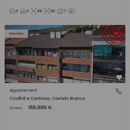
3
2
89
90
7
 - 18
Appartement T2 Covilhã, Covilhã e Canhoso - 1497806 - 1
Ap
Nouveau
Précédent
Suiv
Préf
Appartement
Covilhã e Canhoso, Castelo Branco
Covilhã e Canhoso, Castelo Branco
155.000 €
Acheter