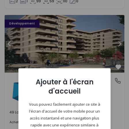
2
1
99
59
110
0
PLENO JARDIM - 3
P
Développement
Précédent
Suiv
Préf
PLENO JARDIM
Ajouter à l'écran
Águas Santas, Porto
Águas Santas, Porto
d'accueil
Vous pouvez facilement ajouter ce site à
l'écran d'accueil de votre mobile pour un
49 Lots disponibles
accès instantané et une navigation plus
242.000 €
Acheter
à partir de
rapide avec une expérience similaire à