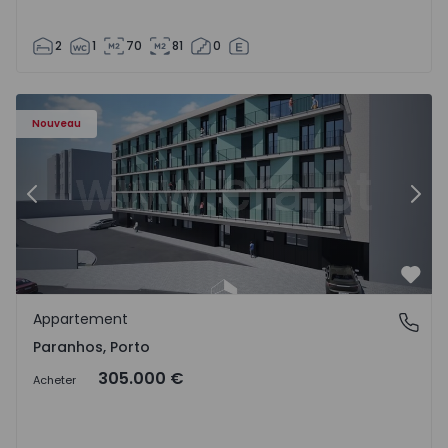
2
1
70
81
0
Appartement T1 Porto, Paranhos - 1575706 - 8
Ap
Nouveau
Précédent
Suiv
Préf
Appartement
Paranhos, Porto
Paranhos, Porto
305.000 €
Acheter