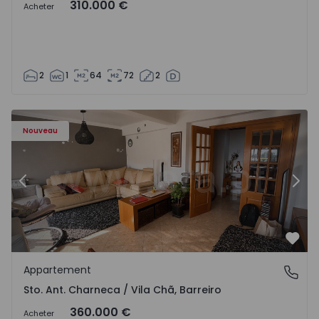
310.000 €
Acheter
2
1
64
72
2
ã - 1573477 - 14
Appartement T3 Barreiro, Sto. Ant. Charneca / Vila Chã - 
Ap
Nouveau
Précédent
Suiv
Préf
Appartement
Sto. Ant. Charneca / Vila Chã, Barreiro
Sto. Ant. Charneca / Vila Chã, Barreiro
360.000 €
Acheter