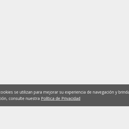
cookies se utilizan para mejorar su experiencia de navegación y brinda
ión, consulte nuestra
Política de Privacidad
1
2
3
4
5
...
1073
Anterior
Siguient