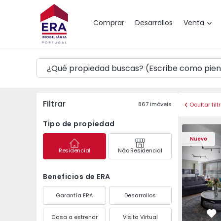
Mapa
Comprar
Desarrollos
Venta
Filtrar
867
imóveis
Ocultar filt
Tipo de propiedad
Apartamento T2 Porto
Apartament
Nuevo
Residencial
Não Residencial
Beneficios de ERA
Garantía ERA
Desarrollos
Casa a estrenar
Visita Virtual
Fa