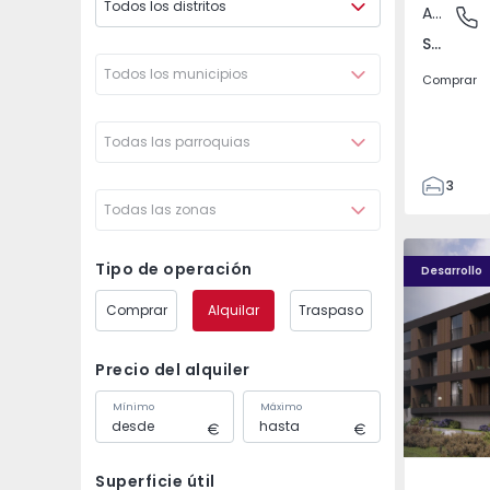
Todos los distritos
Apartamento
Santo An
Santo António dos Cavaleiros e Frielas, Lisboa
Todos los municipios
Comprar
Todas las parroquias
3
Todas las zonas
2
85
Nova Caíde - 13
Nova Caíde
93
Tipo de operación
Desarrollo
7
Comprar
Alquilar
Traspaso
Precio del alquiler
Mínimo
Máximo
Superficie útil
Caíde de