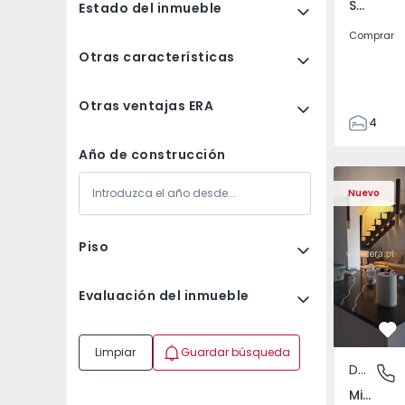
Sá Carneiro, Bragança
Estado del inmueble
Comprar
Otras características
Otras ventajas ERA
4
2
Año de construcción
2
Dúplex T3 Mirandela 
Dúplex T3 
Nuevo
Piso
Evaluación del inmueble
Fa
Limpiar
Guardar búsqueda
Dúplex
Mirande
Mirandela, Bragança