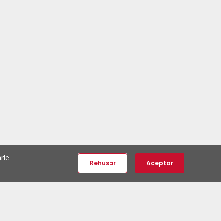
rle
Rehusar
Aceptar
e