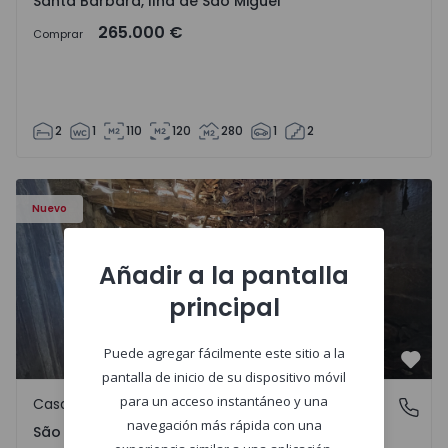
Santa Bárbara, Ilha de São Miguel
265.000 €
Comprar
2
1
110
120
280
1
2
Casa Vila Real, São Tomé do Castelo e Justes - 1575189 - 1
Nuevo
Añadir a la pantalla
principal
Puede agregar fácilmente este sitio a la
Favo
pantalla de inicio de su dispositivo móvil
para un acceso instantáneo y una
Casa de Campo
São Tomé do Castelo e Justes, Vila Real
navegación más rápida con una
São Tomé do Castelo e Justes, Vila Real