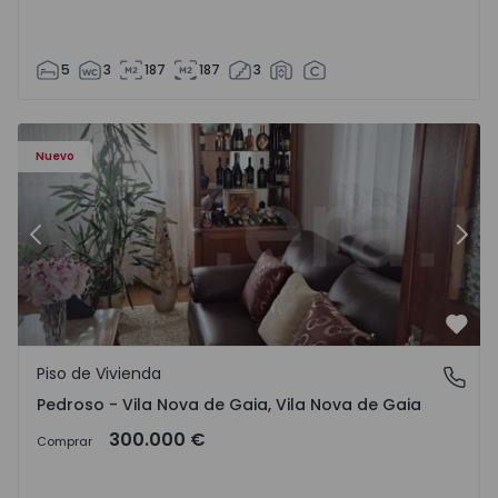
5
3
187
187
3
ezelo - 1575635 - 12
Piso de Vivienda T6 Vila Nova de Gaia, Pedroso e Seixezelo
Pi
Nuevo
Anterior
Sigu
Favo
Piso de Vivienda
Pedroso - Vila Nova de Gaia, Vila Nova de Gaia
Pedroso - Vila Nova de Gaia, Vila Nova de Gaia
300.000 €
Comprar