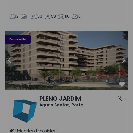
2
1
99
59
110
0
PLENO JARDIM - 3
P
Desarrollo
Anterior
Sigu
Favo
PLENO JARDIM
Águas Santas, Porto
Águas Santas, Porto
49 Unidades disponibles