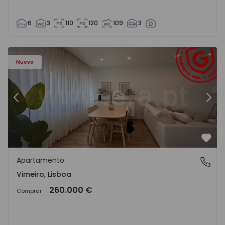
6
3
110
120
109
3
Apartamento T1 Lourinhã, Vimeiro - 1575406 - 1
Ap
Nuevo
Anterior
Sigu
Favo
Apartamento
Vimeiro, Lisboa
Vimeiro, Lisboa
260.000 €
Comprar