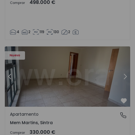
498.000 €
Comprar
4
2
119
130
2
8416 - 15
Apartamento T3 Sintra, Algueirão-Mem Martins - 1528416
Ap
Nuevo
Anterior
Sigu
Favo
Apartamento
Mem Martins, Sintra
Mem Martins, Sintra
330.000 €
Comprar