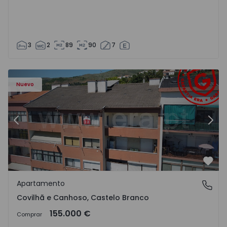
3
2
89
90
7
 - 18
Apartamento T2 Covilhã, Covilhã e Canhoso - 1497806 - 1
Ap
Nuevo
Anterior
Sigu
Favo
Apartamento
Covilhã e Canhoso, Castelo Branco
Covilhã e Canhoso, Castelo Branco
155.000 €
Comprar