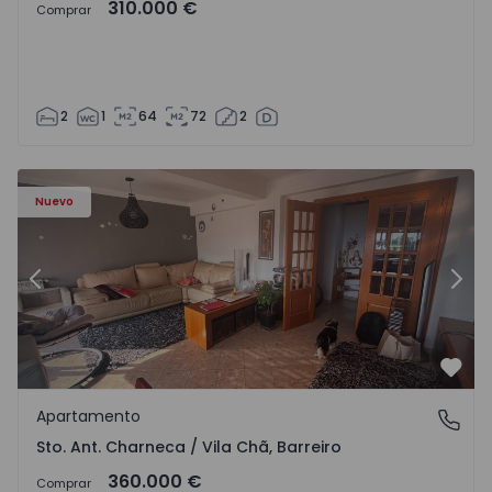
310.000 €
Comprar
2
1
64
72
2
 - 1573477 - 11
Apartamento T3 Barreiro, Santo António da Charneca - 1
Ap
Nuevo
Anterior
Sigu
Favo
Apartamento
Sto. Ant. Charneca / Vila Chã, Barreiro
Sto. Ant. Charneca / Vila Chã, Barreiro
360.000 €
Comprar