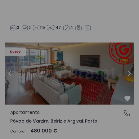
3
2
115
147
4
riz e Argivai - 1574602 - 20
Apartamento T3 Póvoa de Varzim, Póvoa de Varzim, Beiriz 
Ap
Nuevo
Anterior
Sigu
Favo
Apartamento
Póvoa de Varzim, Beiriz e Argivai, Porto
Póvoa de Varzim, Beiriz e Argivai, Porto
480.000 €
Comprar