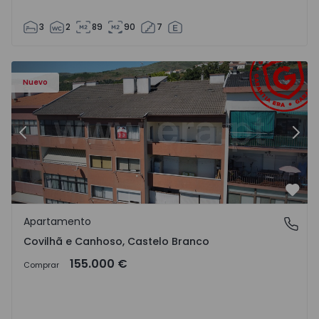
3
2
89
90
7
 - 18
Apartamento T2 Covilhã, Covilhã e Canhoso - 1497806 - 1
Ap
Nuevo
Anterior
Sigu
Favo
Apartamento
Covilhã e Canhoso, Castelo Branco
Covilhã e Canhoso, Castelo Branco
155.000 €
Comprar