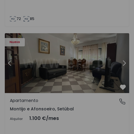
72
85
603 - 1
Apartamento T2 Montijo, Montijo e Afonsoeiro - 1575603 
Ap
Nuevo
Anterior
Sigu
Favo
Apartamento
Montijo e Afonsoeiro, Setúbal
Montijo e Afonsoeiro, Setúbal
1.100 €
/mes
Alquilar