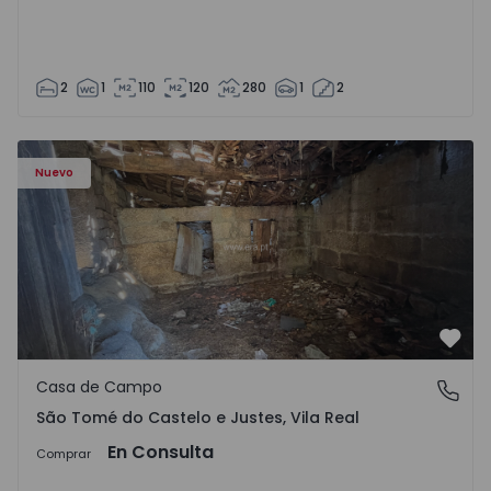
2
1
110
120
280
1
2
Casa Vila Real, São Tomé do Castelo e Justes - 1575189 - 1
Nuevo
Favo
Casa de Campo
São Tomé do Castelo e Justes, Vila Real
São Tomé do Castelo e Justes, Vila Real
En Consulta
Comprar