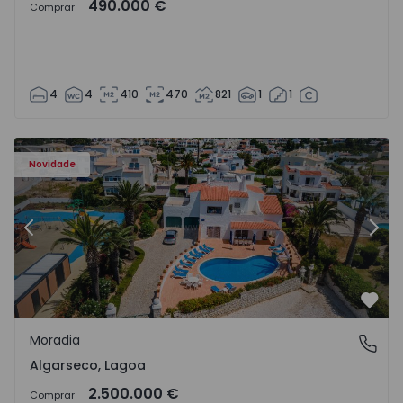
490.000 €
Comprar
4
4
410
470
821
1
1
Moradia T6 Lagoa, Algarseco - 1523918 - 51
Mo
Novidade
Anterior
Segu
Favo
Moradia
Algarseco, Lagoa
Algarseco, Lagoa
2.500.000 €
Comprar