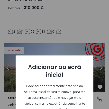
Alhos Vedros, Moita
310.000 €
Comprar
2
1
72
83
0
ra - 1566201 - 43
Moradia em Banda T4 Idanha-a-Nova, Zebreira e Segura -
Mo
Novidade
Adicionar ao ecrã
Anterior
Segu
inicial
Pode adicionar facilmente este site ao
Favo
seu ecrã inicial do seu telemóvel para ter
acesso instantâneo e navegar mais
Moradia em Banda
Zebreira e Segura, Castelo Branco
rápido, com uma experiência semelhante
Zebreira e Segura, Castelo Branco