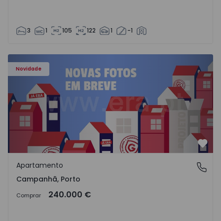
3
1
105
122
1
-1
Apartamento T3 Porto, Campanhã - 1575504 - 1
Novidade
Favo
Apartamento
Campanhã, Porto
Campanhã, Porto
240.000 €
Comprar