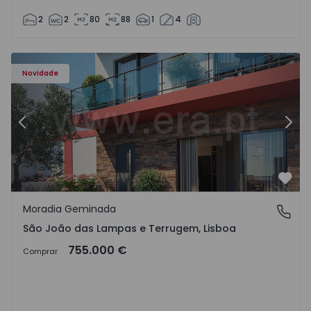
2
2
80
88
1
4
Novidade
Anterior
Segu
Favo
Moradia Geminada
São João das Lampas e Terrugem, Lisboa
São João das Lampas e Terrugem, Lisboa
755.000 €
Comprar