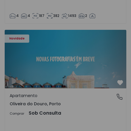
4
4
187
382
1493
2
Apartamento T3 Vila Nova de Gaia, Oliveira do Douro - 15
Novidade
Favo
Apartamento
Oliveira do Douro, Porto
Oliveira do Douro, Porto
Sob Consulta
Comprar