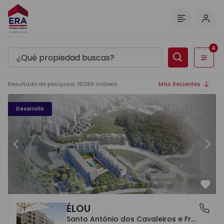
Inici
Menú
4
Filtros
Resultado de pesquisa
:
16089
imóveis
Más Recientes
Élou - 10
Él
Desarrollo
Anterior
Sigu
Favo
ÉLOU
Santo António dos Cavaleiros e Frielas, Lisboa
Santo António dos Cavaleiros e Frielas, Lisboa