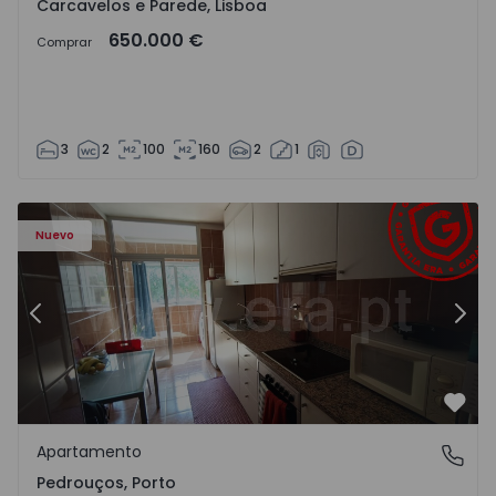
Carcavelos e Parede, Lisboa
650.000 €
Comprar
3
2
100
160
2
1
Apartamento T3 Maia, Pedrouços - 1575536 - 9
Ap
Nuevo
Anterior
Sigu
Favo
Apartamento
Pedrouços, Porto
Pedrouços, Porto