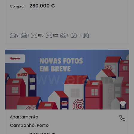
280.000 €
Comprar
3
1
105
122
1
-1
Apartamento T3 Porto, Campanhã - 1575504 - 1
Nuevo
Favo
Apartamento
Campanhã, Porto
Campanhã, Porto