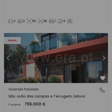
2
2
80
88
1
4
Nuevo
Anterior
Sigu
Favo
Vivienda Pareada
São João das Lampas e Terrugem, Lisboa
São João das Lampas e Terrugem, Lisboa
755.000 €
Comprar