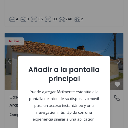
4
3
135
193
240
2
571670 - 27
Casa T1 com Terreno Montemor-o-Velho, Arazede - 15716
Ca
Nuevo
Anterior
Sigu
Añadir a la pantalla
principal
Favo
Puede agregar fácilmente este sitio a la
Casa
Arazede, Coimbra
pantalla de inicio de su dispositivo móvil
Arazede, Coimbra
para un acceso instantáneo y una
navegación más rápida con una
120.000 €
Comprar
experiencia similar a una aplicación.