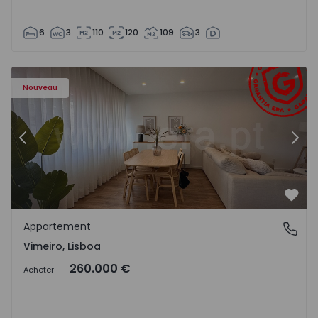
6
3
110
120
109
3
Appartement T1 Lourinhã, Vimeiro - 1575406 - 1
Ap
Nouveau
Précédent
Suiv
Préf
Appartement
Vimeiro, Lisboa
Vimeiro, Lisboa
260.000 €
Acheter