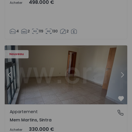
498.000 €
Acheter
4
2
119
130
2
8416 - 15
Appartement T3 Sintra, Algueirão-Mem Martins - 1528416
Ap
Nouveau
Précédent
Suiv
Préf
Appartement
Mem Martins, Sintra
Mem Martins, Sintra
330.000 €
Acheter