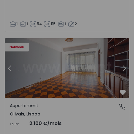
1
1
54
115
1
2
Appartement T5 Lisboa, Olivais - 1575717 - 6
Ap
Nouveau
Précédent
Suiv
Préf
Appartement
Olivais, Lisboa
Olivais, Lisboa
2.100 €
/mois
Louer