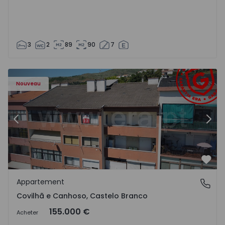
3
2
89
90
7
 - 18
Appartement T2 Covilhã, Covilhã e Canhoso - 1497806 - 1
Ap
Nouveau
Précédent
Suiv
Préf
Appartement
Covilhã e Canhoso, Castelo Branco
Covilhã e Canhoso, Castelo Branco
155.000 €
Acheter