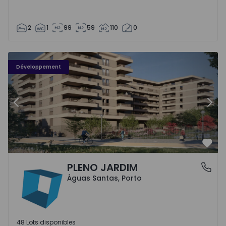
2
1
99
59
110
0
PLENO JARDIM - 3
P
Développement
Précédent
Suiv
Préf
PLENO JARDIM
Águas Santas, Porto
Águas Santas, Porto
48 Lots disponibles