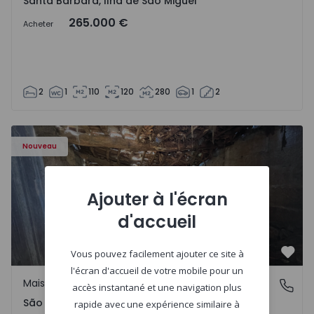
Santa Bárbara, Ilha de São Miguel
265.000 €
Acheter
2
1
110
120
280
1
2
Maison Vila Real, São Tomé do Castelo e Justes - 1575189 
Nouveau
Ajouter à l'écran
d'accueil
Vous pouvez facilement ajouter ce site à
Préf
l'écran d'accueil de votre mobile pour un
Maison Rurale
São Tomé do Castelo e Justes, Vila Real
accès instantané et une navigation plus
São Tomé do Castelo e Justes, Vila Real
rapide avec une expérience similaire à