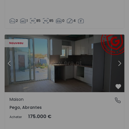
2
1
85
85
0
4
Maison T2 Abrantes, Pego - 1575171 - 9
Ma
Nouveau
Précédent
Suiv
Préf
Maison
Pego, Abrantes
Pego, Abrantes
175.000 €
Acheter