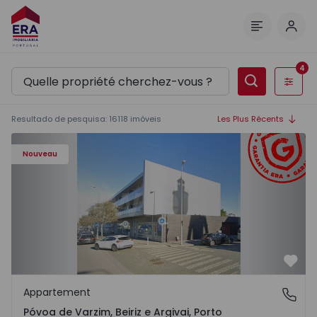
Comm
Menu
4
Filtres
Resultado de pesquisa
:
16118
imóveis
Les Plus Récents
Appartement T3 Póvoa de Varzim, Póvoa de Varzim, Beiriz 
Nouveau
Préf
Appartement
Póvoa de Varzim, Beiriz e Argivai, Porto
Póvoa de Varzim, Beiriz e Argivai, Porto