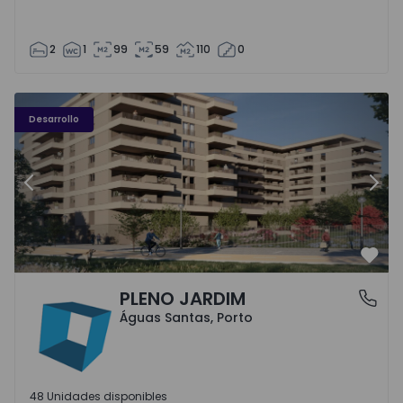
2
1
99
59
110
0
PLENO JARDIM - 3
P
Desarrollo
Anterior
Sigu
Favo
PLENO JARDIM
Águas Santas, Porto
Águas Santas, Porto
48 Unidades disponibles