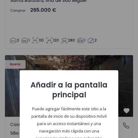
Santa Bárbara, Ilha de São Miguel
265.000 €
Comprar
2
1
110
120
280
1
2
Casa Vila Real, São Tomé do Castelo e Justes - 1575189 - 1
Nuevo
Añadir a la pantalla
principal
Puede agregar fácilmente este sitio a la
Favo
pantalla de inicio de su dispositivo móvil
para un acceso instantáneo y una
Casa de Campo
São Tomé do Castelo e Justes, Vila Real
navegación más rápida con una
São Tomé do Castelo e Justes, Vila Real