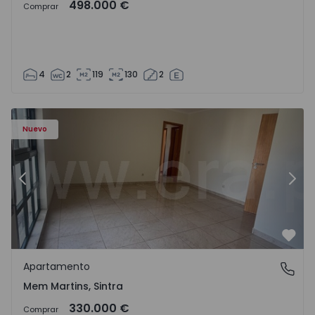
498.000 €
Comprar
4
2
119
130
2
8416 - 15
Apartamento T3 Sintra, Algueirão-Mem Martins - 1528416
Ap
Nuevo
Anterior
Sigu
Favo
Apartamento
Mem Martins, Sintra
Mem Martins, Sintra
330.000 €
Comprar