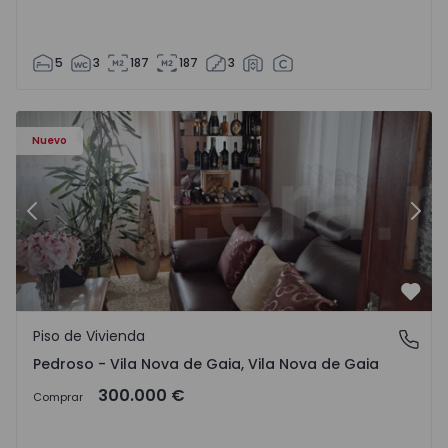
5
3
187
187
3
ezelo - 1575635 - 12
Piso de Vivienda T6 Vila Nova de Gaia, Pedroso e Seixezelo
Pi
Nuevo
Anterior
Sigu
Favo
Piso de Vivienda
Pedroso - Vila Nova de Gaia, Vila Nova de Gaia
Pedroso - Vila Nova de Gaia, Vila Nova de Gaia
300.000 €
Comprar