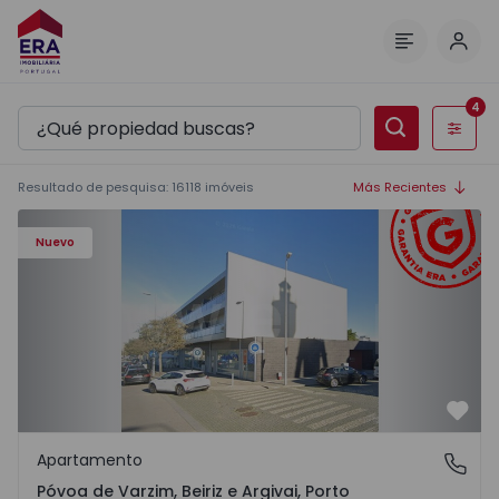
Inici
Menú
4
Filtros
Resultado de pesquisa
:
16118
imóveis
Más Recientes
Apartamento T3 Póvoa de Varzim, Póvoa de Varzim, Beiriz 
Nuevo
Favo
Apartamento
Póvoa de Varzim, Beiriz e Argivai, Porto
Póvoa de Varzim, Beiriz e Argivai, Porto