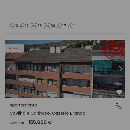
3
2
89
90
7
 - 18
Apartamento T2 Covilhã, Covilhã e Canhoso - 1497806 - 1
Ap
Nuevo
Anterior
Sigu
Favo
Apartamento
Covilhã e Canhoso, Castelo Branco
Covilhã e Canhoso, Castelo Branco
155.000 €
Comprar