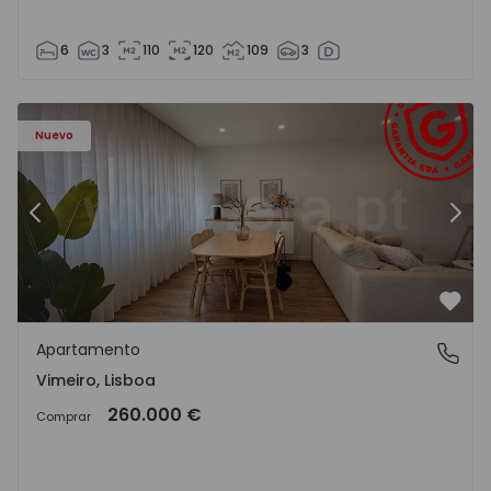
6
3
110
120
109
3
Apartamento T1 Lourinhã, Vimeiro - 1575406 - 1
Ap
Nuevo
Anterior
Sigu
Favo
Apartamento
Vimeiro, Lisboa
Vimeiro, Lisboa
260.000 €
Comprar