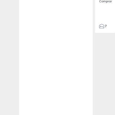
Comprar
7
3
122
186
2673
1