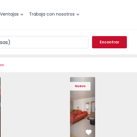
Ventajas
Trabaja con nosotros
Encontrar
ros
de Varzim, Póvoa de Varzim, Beiriz e Argivai - 1574602 - 2
o T3 Póvoa de Varzim, Póvoa de Varzim, Beiriz e Argivai - 
Apartamento T3 Póvoa de Varzim, Póvoa de Varzim, Beiriz e 
Apartamento T3 Póvoa de Varzim, Póvoa de Varzim
Apartamento T4 Cascais, São Domingos 
Apartamento T3 Póvoa de Varzim, Póvoa
Apartamento T4 Cascais, São
Apartamento T3 Póvoa de Va
Apartamento T4 Ca
Apartamento T3 
Apartam
Apart
Nuevo
vorito
Favorito