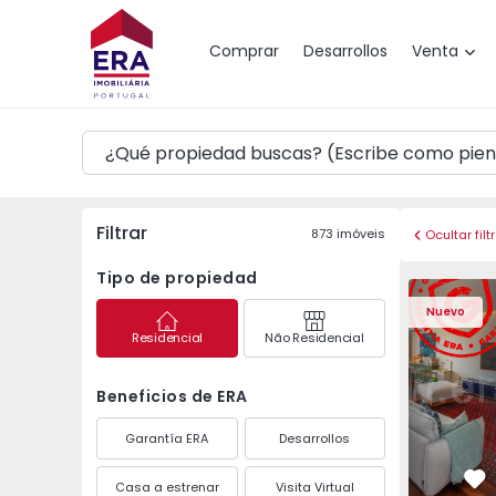
Mapa
Comprar
Desarrollos
Venta
Filtrar
873
imóveis
Ocultar filt
Tipo de propiedad
Apartamento T3 Póvoa 
Apartament
Nuevo
Residencial
Não Residencial
Beneficios de ERA
Garantía ERA
Desarrollos
Casa a estrenar
Visita Virtual
Fa