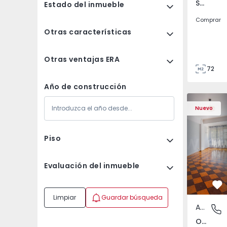
São Tomé do Castelo e Justes, Vila Real
Estado del inmueble
Comprar
Otras características
Otras ventajas ERA
72
85
Año de construcción
Apartamento T5 Lisboa
Apartament
Nuevo
Piso
Evaluación del inmueble
Fa
Limpiar
Guardar búsqueda
Apartamento
Olivais,
Olivais, Lisboa