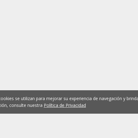
cookies se utilizan para mejorar su experiencia de navegación y brinda
ión, consulte nuestra
Política de Privacidad
1
2
3
4
5
...
1075
Anterior
Siguient