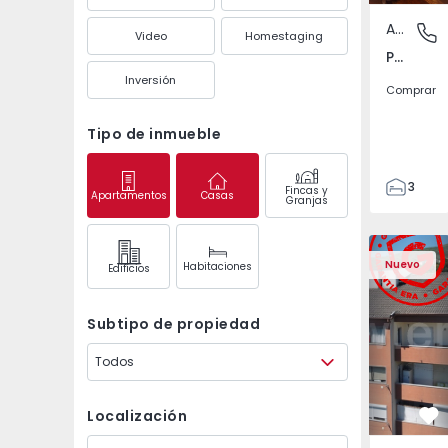
Apartamento
Póvoa de
Video
Homestaging
Póvoa de Varzim, Beiriz e Argivai, Porto
Inversión
Comprar
Tipo de inmueble
3
Fincas y
Apartamentos
Casas
Granjas
3
138
Apartamento T2 Covil
Apartament
153
Nuevo
Habitaciones
Edifícios
2
Subtipo de propiedad
Todos
Localización
Fa