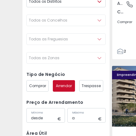
Todos os Distritos
Apartamento
Covilhã
Covilhã e Canhoso, Castelo Branco
Todos os Concelhos
Comprar
Todas as Freguesias
2
Todas as Zonas
1
85
Fachada PLENO JARDIM - 4
Fachada P
85
Tipo de Negócio
Empreendi
0
Comprar
Arrendar
Trespasse
4
Preço de Arrendamento
Mínimo
Máximo
Área Útil
Águas S