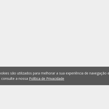
okies são utilizados para melhorar a sua experiência de navegação e
, consulte a nossa
Política de Privacidade
1
2
3
4
5
...
1075
Anterior
Seguint