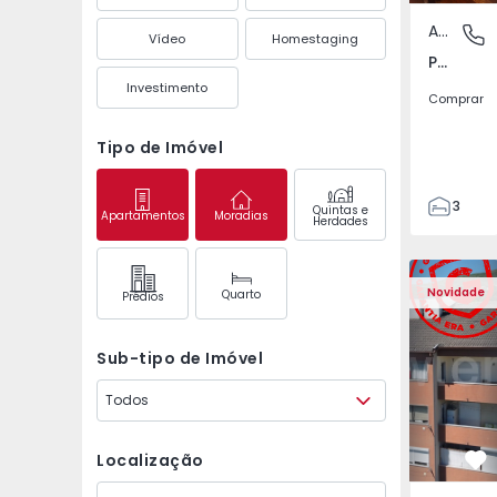
Apartamento
Póvoa de
Vídeo
Homestaging
Póvoa de Varzim, Beiriz e Argivai, Porto
Investimento
Comprar
Tipo de Imóvel
3
Quintas e
Apartamentos
Moradias
Herdades
3
138
Apartamento T2 Covil
Apartament
153
Novidade
Quarto
Prédios
2
Sub-tipo de Imóvel
Todos
Localização
Fa