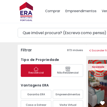
Mapa
Comprar
Empreendimentos
Ve
Filtrar
873
imóveis
Esconder fi
Tipo de Propriedade
Apartamento T3 Póvoa 
Apartament
Novidade
Residencial
Não Residencial
Vantagens ERA
Garantia ERA
Empreendimentos
Casa a Estrear
Visita Virtual
Fa