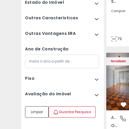
São Tomé do Castelo e Justes, Vila Real
Estado do Imóvel
Comprar
Outras Características
Outras Vantagens ERA
72
85
Ano de Construção
Apartamento T5 Lisboa
Apartament
Novidade
Piso
Avaliação do Imóvel
Fa
Limpar
Guardar Pesquisa
Apartamento
Olivais,
Olivais, Lisboa