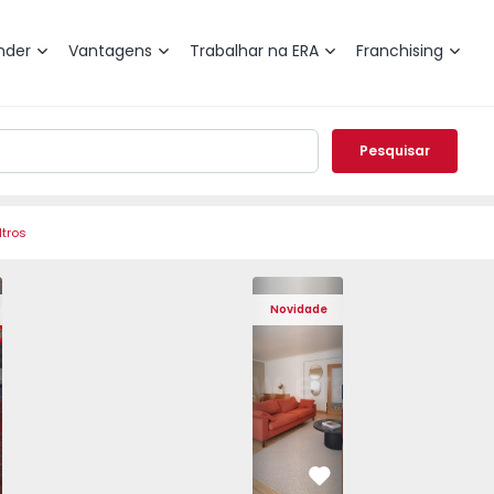
nder
Vantagens
Trabalhar na ERA
Franchising
Pesquisar
ltros
de Varzim, Póvoa de Varzim, Beiriz e Argivai - 1574602 - 2
o T3 Póvoa de Varzim, Póvoa de Varzim, Beiriz e Argivai - 
Apartamento T3 Póvoa de Varzim, Póvoa de Varzim, Beiriz e 
Apartamento T3 Póvoa de Varzim, Póvoa de Varzim
Apartamento T4 Cascais, São Domingos 
Apartamento T3 Póvoa de Varzim, Póvoa
Apartamento T4 Cascais, São
Apartamento T3 Póvoa de Va
Apartamento T4 Ca
Apartamento T3 
Apartam
Apart
Novidade
vorito
Favorito