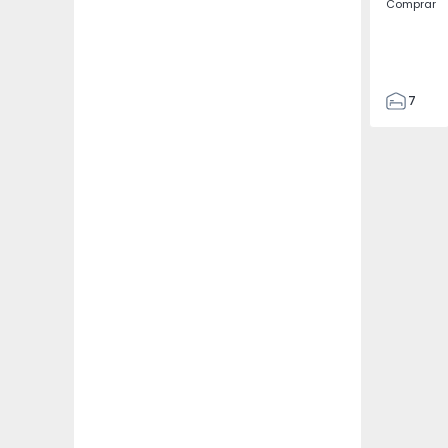
Comprar
7
3
122
186
2673
1