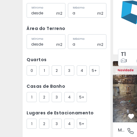
Mínimo
Máximo
m2
m2
Área do Terreno
Mínimo
Máximo
m2
m2
T1
Quartos
1
Moradia Vi
0
1
2
3
4
5+
Novidade
Casas de Banho
1
2
3
4
5+
Lugares de Estacionamento
Fa
1
2
3
4
5+
Moradia Rústica
São Tomé