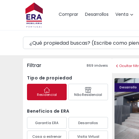
Mapa
Comprar
Desarrollos
Venta
Filtrar
869
imóveis
Ocultar filt
Tipo de propiedad
Caulinos R
Desarrollo
Residencial
Não Residencial
Beneficios de ERA
Garantía ERA
Desarrollos
Casa a estrenar
Visita Virtual