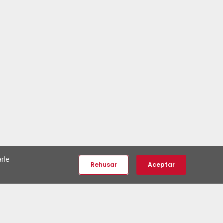
rle
Rehusar
Aceptar
e