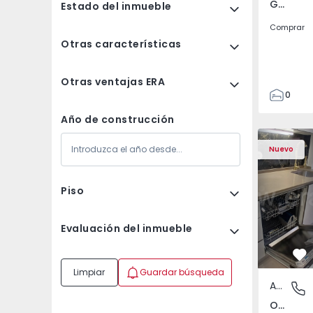
Gandra, Porto
Estado del inmueble
Comprar
Otras características
Otras ventajas ERA
0
1
Año de construcción
3
Apartamento T2 Odive
Apartament
Nuevo
Piso
Evaluación del inmueble
Fa
Limpiar
Guardar búsqueda
Apartamento
Odivelas
Odivelas, Lisboa