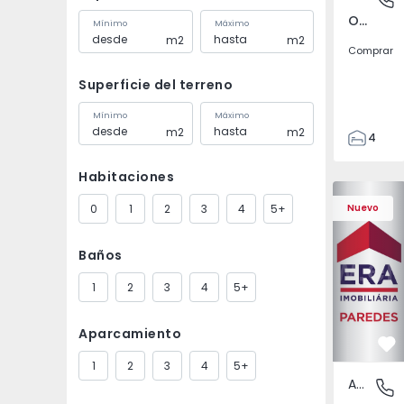
Ourondo, Covilhã
Mínimo
Máximo
m2
m2
Comprar
Superficie del terreno
Mínimo
Máximo
m2
m2
4
1
Habitaciones
141
Apartament
283
0
1
2
3
4
5+
Nuevo
507
4
Baños
1
2
3
4
5+
Aparcamiento
Fa
1
2
3
4
5+
Apartamento
Gandra,