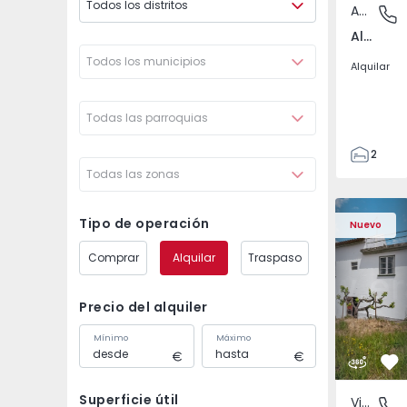
Todos los distritos
Apartamento
Aliados,
Aliados, Porto
Todos los municipios
Alquilar
Todas las parroquias
2
Todas las zonas
1
93
Vivienda Pareada T4 
Vivienda P
93
Tipo de operación
Nuevo
0
Comprar
Alquilar
Traspaso
3
Precio del alquiler
Mínimo
Máximo
Fa
Superficie útil
Vivienda Pareada
Ourondo