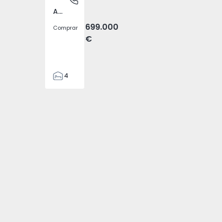
Atalaia e Alto Estanqueiro-Jardia, Setúbal
699.000
Comprar
€
4
2
110
 Caíde - 1
Nova Caíde - 3
Nova Caíde - 4
295
7500
0
o