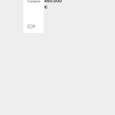
450.000
Comprar
€
3
3
127
127
161
2