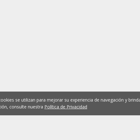
cookies se utilizan para mejorar su experiencia de navegación y brinda
ión, consulte nuestra
Política de Privacidad
1
2
3
4
5
...
1078
Anterior
Siguient