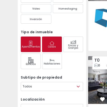
São Mam
Video
Homestaging
Inversión
Tipo de inmueble
Fincas y
Apartamentos
Casas
Granjas
Apartamento T2 Porto
Apartament
T0
Nuevo
Habitaciones
Edifícios
0
Subtipo de propiedad
Todos
Localización
Fa