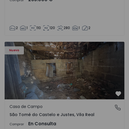
Comprar
2
1
110
120
280
1
2
Casa Vila Real, São Tomé do Castelo e Justes - 1575189 - 1
Nuevo
Favo
Casa de Campo
São Tomé do Castelo e Justes, Vila Real
São Tomé do Castelo e Justes, Vila Real
En Consulta
Comprar