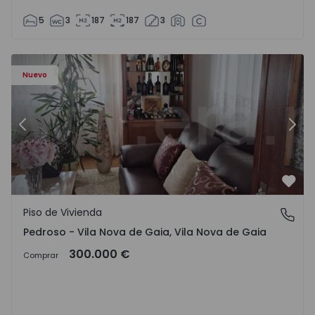
5
3
187
187
3
ezelo - 1575635 - 12
Piso de Vivienda T6 Vila Nova de Gaia, Pedroso e Seixezelo
Pi
Nuevo
Anterior
Sigu
Favo
Piso de Vivienda
Pedroso - Vila Nova de Gaia, Vila Nova de Gaia
Pedroso - Vila Nova de Gaia, Vila Nova de Gaia
300.000 €
Comprar