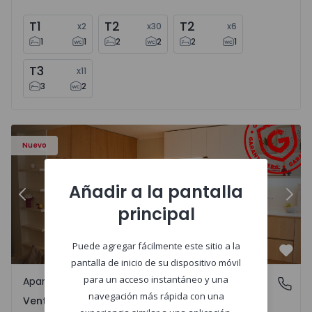
T1
T2
T2
x
2
x
30
x
6
1
1
2
2
2
1
T3
x
11
3
2
Apartamento T2 Amadora, Venteira - 1575182 - 15
Ap
Nuevo
Añadir a la pantalla
Anterior
Sigu
principal
Puede agregar fácilmente este sitio a la
Favo
pantalla de inicio de su dispositivo móvil
para un acceso instantáneo y una
Apartamento
Venteira, Lisboa
navegación más rápida con una
Venteira, Lisboa