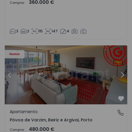
360.000 €
Comprar
3
2
115
147
4
riz e Argivai - 1574602 - 20
Apartamento T3 Póvoa de Varzim, Póvoa de Varzim, Beiriz 
Ap
Nuevo
Anterior
Sigu
Favo
Apartamento
Póvoa de Varzim, Beiriz e Argivai, Porto
Póvoa de Varzim, Beiriz e Argivai, Porto
480.000 €
Comprar