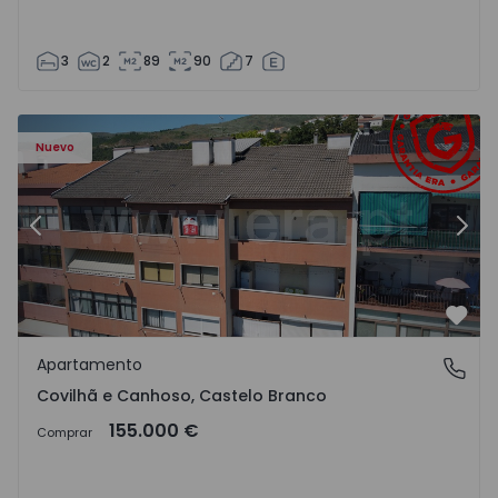
3
2
89
90
7
 - 18
Apartamento T2 Covilhã, Covilhã e Canhoso - 1497806 - 1
Ap
Nuevo
Anterior
Sigu
Favo
Apartamento
Covilhã e Canhoso, Castelo Branco
Covilhã e Canhoso, Castelo Branco
155.000 €
Comprar