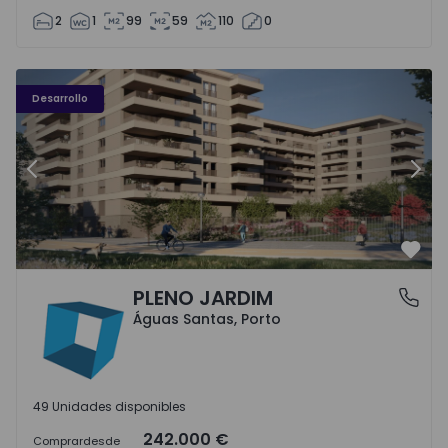
2
1
99
59
110
0
PLENO JARDIM - 3
P
Desarrollo
Anterior
Sigu
Favo
PLENO JARDIM
Águas Santas, Porto
Águas Santas, Porto
49 Unidades disponibles
242.000 €
Comprar
desde