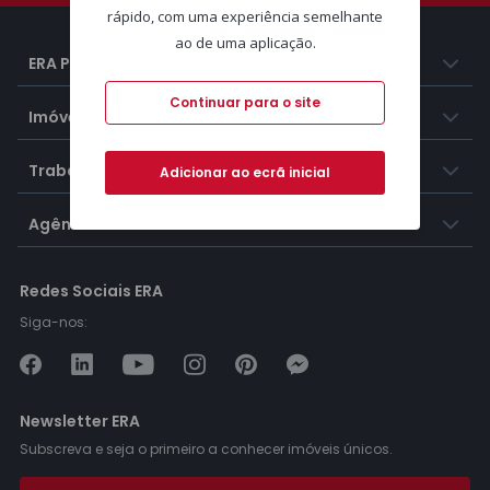
rápido, com uma experiência semelhante
ao de uma aplicação.
ERA Portugal
Continuar para o site
Imóveis
Trabalhar na ERA
Adicionar ao ecrã inicial
Agências ERA
Redes Sociais ERA
Siga-nos:
Newsletter ERA
Subscreva e seja o primeiro a conhecer imóveis únicos.