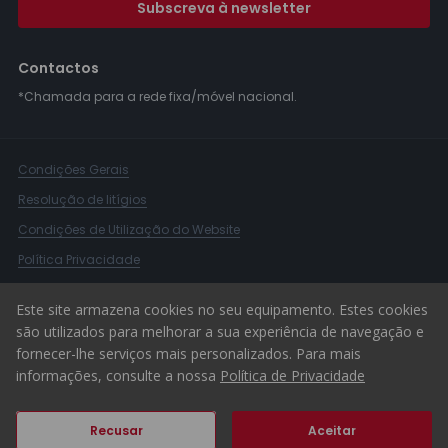
Subscreva à newsletter
Contactos
*Chamada para a rede fixa/móvel nacional.
Condições Gerais
Resolução de litígios
Condições de Utilização do Website
Política Privacidade
Livro Reclamações
Este site armazena cookies no seu equipamento. Estes cookies
Canal de Denúncias
são utilizados para melhorar a sua experiência de navegação e
fornecer-lhe serviços mais personalizados. Para mais
© 2026 ERA Portugal
informações, consulte a nossa
Política de Privacidade
Recusar
Aceitar