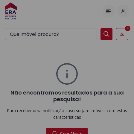
Inic
Menu
4
Filtros
Não encontramos resultados para a sua
pesquisa!
Para receber uma notificação caso surjam imóveis com estas
características
Criar Alerta