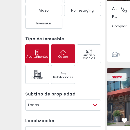
Apartamento
Pedrouç
Video
Homestaging
Pedrouços, Porto
Inversión
Comprar
Tipo de inmueble
3
Fincas y
Apartamentos
Casas
Granjas
1
105
122
Nuevo
Habitaciones
Edifícios
1
-1
Subtipo de propiedad
Todos
Localización
Fa