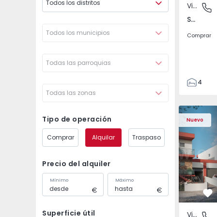
Todos los distritos
Vivienda Pareada
São Joã
São João das Lampas e Terrugem, Lisboa
Todos los municipios
Comprar
Todas las parroquias
4
Todas las zonas
3
135
Vivienda Pareada T4 
Vivienda P
193
Tipo de operación
Nuevo
240
Comprar
Alquilar
Traspaso
2
Precio del alquiler
Mínimo
Máximo
Fa
Superficie útil
Vivienda Pareada
São Joã