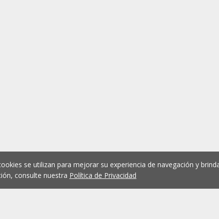
cookies se utilizan para mejorar su experiencia de navegación y brinda
ión, consulte nuestra
Política de Privacidad
1
2
3
4
5
...
1073
Anterior
Siguient