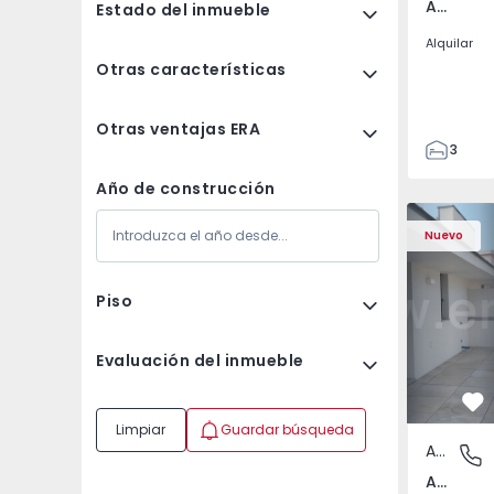
Av. Boavista, Porto
Estado del inmueble
Alquilar
Otras características
Otras ventajas ERA
3
2
Año de construcción
132
Apartamento T2 Porto,
Apartament
142
Nuevo
2
3
Piso
Evaluación del inmueble
Fa
Limpiar
Guardar búsqueda
Apartamento
Av. Boav
Av. Boavista, Porto