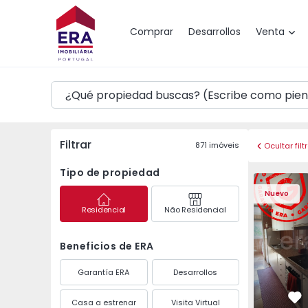
Mapa
Comprar
Desarrollos
Venta
Filtrar
871
imóveis
Ocultar filt
Tipo de propiedad
Apartamento T3 Maia,
Apartament
Nuevo
Residencial
Não Residencial
Beneficios de ERA
Garantía ERA
Desarrollos
Casa a estrenar
Visita Virtual
Fa