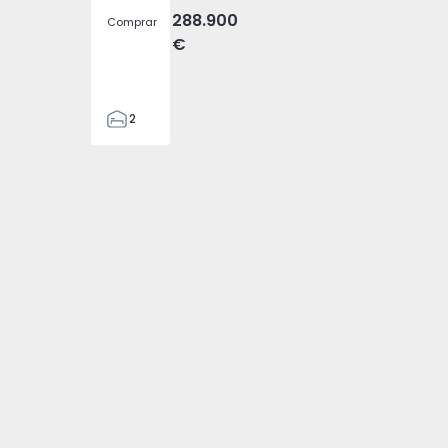
288.900
Comprar
€
2
2
305
305
2