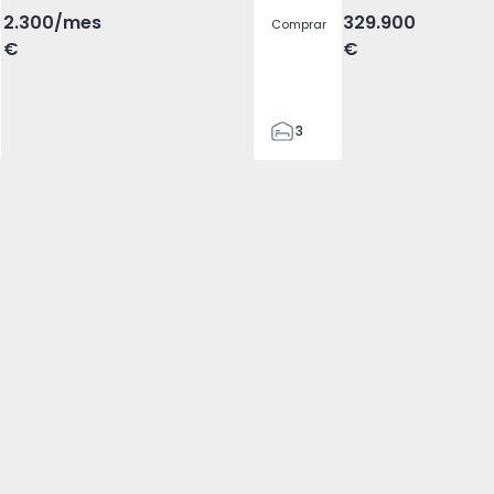
2.300
/mes
329.900
Comprar
€
€
3
2
305
305
2