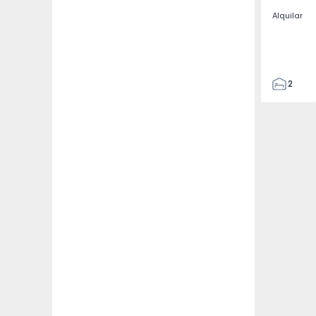
Alquilar
2
2
67
109
2
5