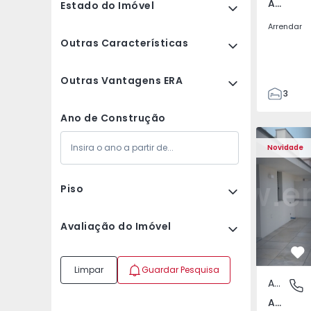
Av. Boavista, Porto
Estado do Imóvel
Arrendar
Outras Características
Outras Vantagens ERA
3
2
Ano de Construção
132
Apartamento T2 Porto,
Apartament
142
Novidade
2
3
Piso
Avaliação do Imóvel
Fa
Limpar
Guardar Pesquisa
Apartamento
Av. Boav
Av. Boavista, Porto