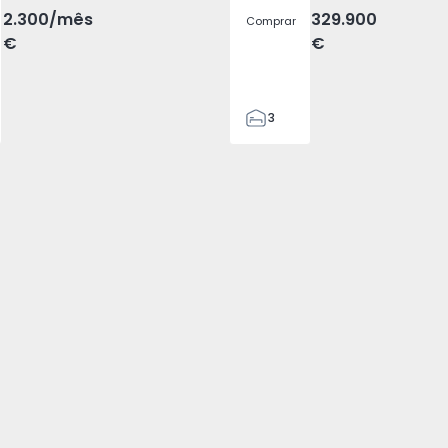
2.300
/mês
329.900
Comprar
€
€
3
2
185
185
2