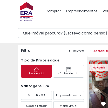
Mapa
Comprar
Empreendimentos
Ve
Filtrar
871
imóveis
Esconder fi
Tipo de Propriedade
Apartamento T3 Maia,
Apartament
Novidade
Residencial
Não Residencial
Vantagens ERA
Garantia ERA
Empreendimentos
Casa a Estrear
Visita Virtual
Fa