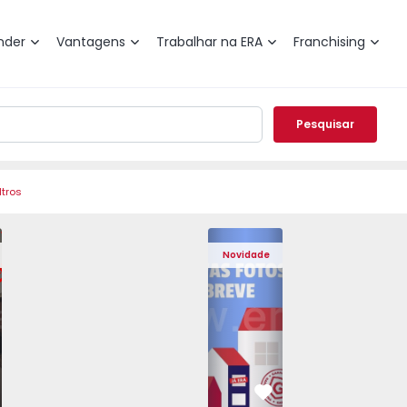
nder
Vantagens
Trabalhar na ERA
Franchising
Pesquisar
ltros
 Pedrouços - 1575536 - 7
o T3 Maia, Pedrouços - 1575536 - 9
Apartamento T3 Maia, Pedrouços - 1575536 - 8
Apartamento T3 Maia, Pedrouços - 1575536 - 12
Apartamento T3 Maia, Pedrouços - 15
Apartamento T3 Porto, Camp
Apartamento T3 Maia, Pedr
Apartamento T3 
Apar
Novidade
vorito
Favorito