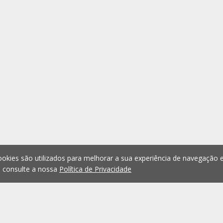
okies são utilizados para melhorar a sua experiência de navegação e
, consulte a nossa
Política de Privacidade
1
2
3
4
5
...
1073
Anterior
Seguint