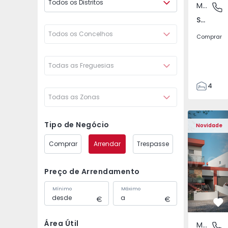
Todos os Distritos
Moradia Geminada
São Joã
São João das Lampas e Terrugem, Lisboa
Todos os Concelhos
Comprar
Todas as Freguesias
4
Todas as Zonas
3
135
Moradia Geminada T4 
Moradia G
193
Tipo de Negócio
Novidade
240
Comprar
Arrendar
Trespasse
2
Preço de Arrendamento
Mínimo
Máximo
Fa
Área Útil
Moradia Geminada
São Joã