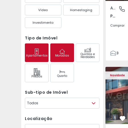
Apartamento
Pedrouç
Vídeo
Homestaging
Pedrouços, Porto
Investimento
Comprar
Tipo de Imóvel
3
Quintas e
Apartamentos
Moradias
Herdades
1
105
122
Novidade
Quarto
Prédios
1
-1
Sub-tipo de Imóvel
Todos
Localização
Fa