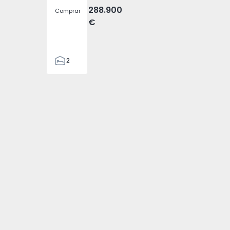
288.900
Comprar
€
2
2
157
157
2