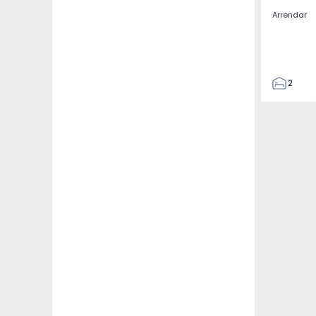
Arrendar
2
2
67
109
2
5