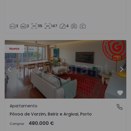
3
2
115
147
4
riz e Argivai - 1574602 - 20
Apartamento T3 Póvoa de Varzim, Póvoa de Varzim, Beiriz 
Ap
Nuevo
Anterior
Sigu
Favo
Apartamento
Póvoa de Varzim, Beiriz e Argivai, Porto
Póvoa de Varzim, Beiriz e Argivai, Porto
480.000 €
Comprar