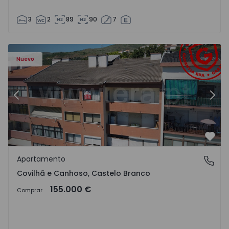
3
2
89
90
7
 - 18
Apartamento T2 Covilhã, Covilhã e Canhoso - 1497806 - 1
Ap
Nuevo
Anterior
Sigu
Favo
Apartamento
Covilhã e Canhoso, Castelo Branco
Covilhã e Canhoso, Castelo Branco
155.000 €
Comprar