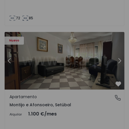
72
85
603 - 1
Apartamento T2 Montijo, Montijo e Afonsoeiro - 1575603 
Ap
Nuevo
Anterior
Sigu
Favo
Apartamento
Montijo e Afonsoeiro, Setúbal
Montijo e Afonsoeiro, Setúbal
1.100 €
/mes
Alquilar