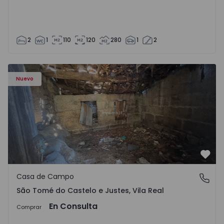
2
1
110
120
280
1
2
Casa Vila Real, São Tomé do Castelo e Justes - 1575189 - 1
Nuevo
Favo
Casa de Campo
São Tomé do Castelo e Justes, Vila Real
São Tomé do Castelo e Justes, Vila Real
En Consulta
Comprar