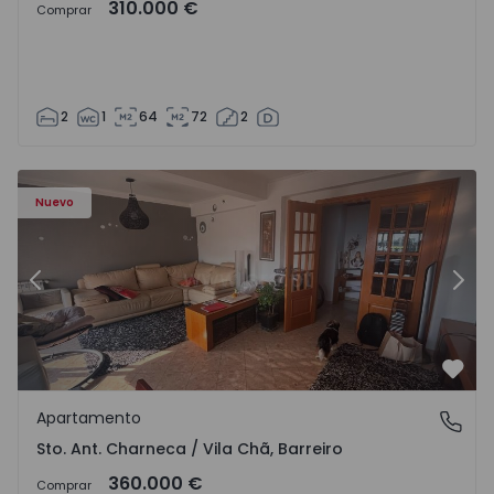
310.000 €
Comprar
2
1
64
72
2
 - 1573477 - 11
Apartamento T3 Barreiro, Santo António da Charneca - 1
Ap
Nuevo
Anterior
Sigu
Favo
Apartamento
Sto. Ant. Charneca / Vila Chã, Barreiro
Sto. Ant. Charneca / Vila Chã, Barreiro
360.000 €
Comprar