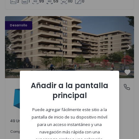
2
1
99
59
110
0
PLENO JARDIM - 3
P
Desarrollo
Anterior
Sigu
Favo
Añadir a la pantalla
PLENO JARDIM
Águas Santas, Porto
principal
Águas Santas, Porto
Puede agregar fácilmente este sitio a la
pantalla de inicio de su dispositivo móvil
49 Unidades disponibles
para un acceso instantáneo y una
242.000 €
Comprar
desde
navegación más rápida con una